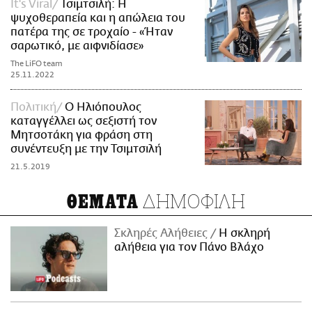
It's Viral
Τσιμτσιλή: Η
ψυχοθεραπεία και η απώλεια του
πατέρα της σε τροχαίο - «Ήταν
σαρωτικό, με αιφνιδίασε»
The LiFO team
25.11.2022
Πολιτική
Ο Ηλιόπουλος
καταγγέλλει ως σεξιστή τον
Μητσοτάκη για φράση στη
συνέντευξη με την Τσιμτσιλή
21.5.2019
ΔΗΜΟΦΙΛΗ
ΘΕΜΑΤΑ
Σκληρές Αλήθειες
H σκληρή
αλήθεια για τον Πάνο Βλάχο