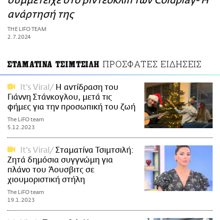
συμμετείχε στο βιντεοκλίπ των Coldplay- Η
ΑΜΠΑ
ανάρτησή της
PRINT
THE LIFO TEAM
2.7.2024
ΠΡΟΣΦΑΤΕΣ ΕΙΔΗΣΕΙΣ
ΣΤΑΜΑΤΙΝΑ ΤΣΙΜΤΣΙΛΗ
It's Viral
Η αντίδραση του
Γιάννη Στάνκογλου, μετά τις
φήμες για την προσωπική του ζωή
The LiFO team
5.12.2023
It's Viral
Σταματίνα Τσιμτσιλή:
Ζητά δημόσια συγγνώμη για
πλάνο του Άουσβιτς σε
χιουμοριστική στήλη
The LiFO team
19.1.2023