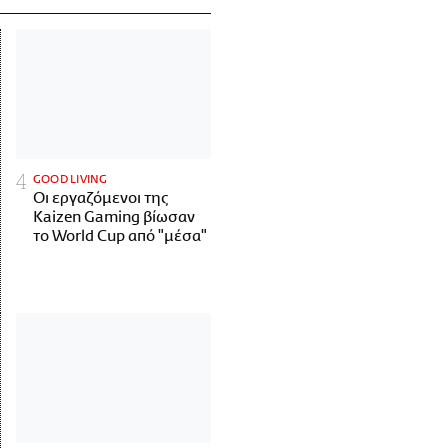
GOOD LIVING
Οι εργαζόμενοι της
Kaizen Gaming βίωσαν
το World Cup από "μέσα"