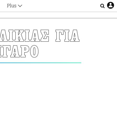
Plus
Θέματα
Συνεντεύξεις
Videos
ΛΙΚΙΑΣ ΓΙΑ
τα
Αφιερώματα
Ζώδια
ΙΓΑΡΟ
Εξομολογήσεις
Blogs
η
Οι Αθηναίοι
Απώλειες
Lgbtqi+
Επιλογές