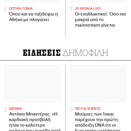
ΟΠΤΙΚΗ ΓΩΝΙΑ
20 ΧΡΟΝΙΑ LIFO
Όπου και να ταξιδέψω η
Οι εναλλακτικοί: Όσο πιο
Αθήνα με πληγώνει
μακριά από το
mainstream γίνεται
ΔΗΜΟΦΙΛΗ
ΕΙΔΗΣΕΙΣ
ΔΙΕΘΝΗ
ΤECH & SCIENCE
Αντόνιο Μπαντέρας: «Η
Μούμιες των Ίνκας
καρδιακή προσβολή
παρέχουν την πρώτη
ήταν το καλύτερο
απόδειξη DNA ότι οι
πράγμα που συνέβη ποτέ
Ευρωπαίοι μετέφεραν