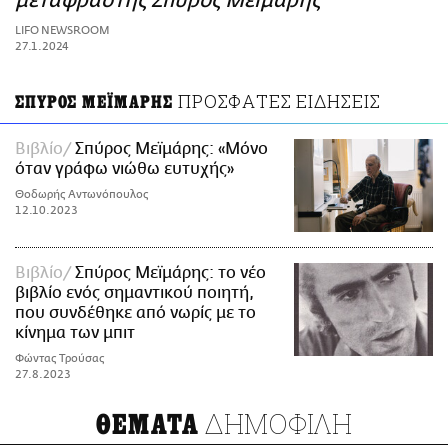
μεταφραστής Σπύρος Μεϊμάρης
ΑΜΠΑ
LIFO NEWSROOM
PRINT
27.1.2024
ΠΡΟΣΦΑΤΕΣ ΕΙΔΗΣΕΙΣ
ΣΠΥΡΟΣ ΜΕΪΜΑΡΗΣ
Βιβλίο
Σπύρος Μεϊμάρης: «Μόνο
όταν γράφω νιώθω ευτυχής»
Θοδωρής Αντωνόπουλος
12.10.2023
Βιβλίο
Σπύρος Μεϊμάρης: το νέο
βιβλίο ενός σημαντικού ποιητή,
που συνδέθηκε από νωρίς με το
κίνημα των μπιτ
Φώντας Τρούσας
27.8.2023
ΔΗΜΟΦΙΛΗ
ΘΕΜΑΤΑ