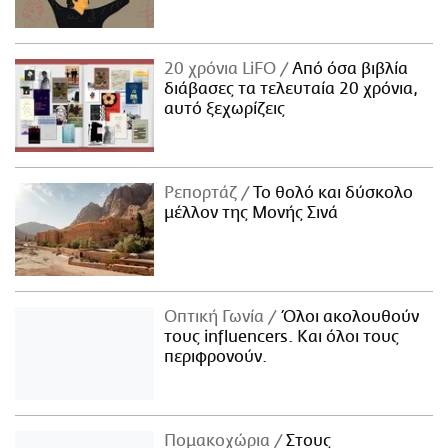
20 χρόνια LiFO
Από όσα βιβλία
διάβασες τα τελευταία 20 χρόνια,
αυτό ξεχωρίζεις
Ρεπορτάζ
Το θολό και δύσκολο
μέλλον της Μονής Σινά
Οπτική Γωνία
Όλοι ακολουθούν
τους influencers. Και όλοι τους
περιφρονούν.
Πομακοχώρια
Στους