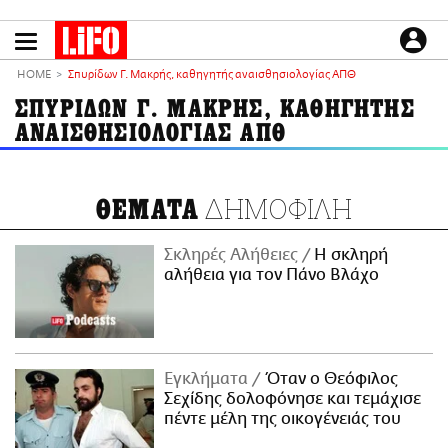
Παράκαμψη
προς
το
ΕΙΔΗΣΕΙΣ
κυρίως
HOME
Σπυρίδων Γ. Μακρής, καθηγητής αναισθησιολογίας ΑΠΘ
περιεχόμενο
CULTURE
ΣΠΥΡΙΔΩΝ Γ. ΜΑΚΡΗΣ, ΚΑΘΗΓΗΤΗΣ
ΑΝΑΙΣΘΗΣΙΟΛΟΓΙΑΣ ΑΠΘ
ΑΠΟΨΕΙΣ
ΤΡΟΠΟΣ ΖΩΗΣ
PODCASTS
ΔΗΜΟΦΙΛΗ
ΘΕΜΑΤΑ
Plus
Σκληρές Αλήθειες
H σκληρή
αλήθεια για τον Πάνο Βλάχο
LIFO SHOP
NEWSLETTER
ΜΙΚΡΟΠΡΑΓΜΑΤΑ
Εγκλήματα
Όταν ο Θεόφιλος
THE GOOD LIFO
Σεχίδης δολοφόνησε και τεμάχισε
LIFOLAND
πέντε μέλη της οικογένειάς του
CITY GUIDE