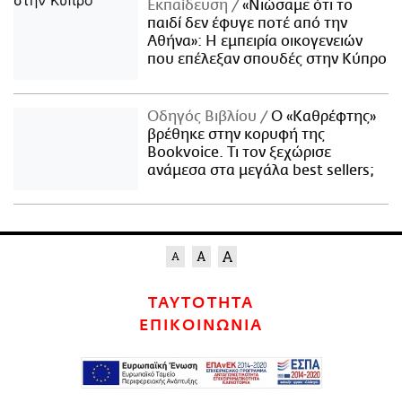
Εκπαίδευση
«Νιώσαμε ότι το
παιδί δεν έφυγε ποτέ από την
Αθήνα»: Η εμπειρία οικογενειών
που επέλεξαν σπουδές στην Κύπρο
Οδηγός Βιβλίου
Ο «Καθρέφτης»
βρέθηκε στην κορυφή της
Bookvoice. Τι τον ξεχώρισε
ανάμεσα στα μεγάλα best sellers;
ΤΑΥΤΟΤΗΤΑ
ΕΠΙΚΟΙΝΩΝΙΑ