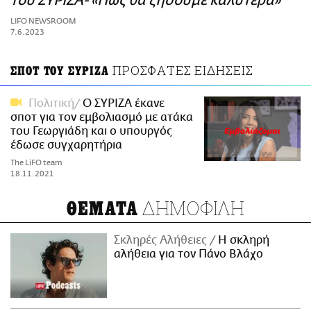
του ΣΥΡΙΖΑ- «Πώς θα ζήσουμε καλύτερα»
ΑΜΠΑ
LIFO NEWSROOM
PRINT
7.6.2023
ΠΡΟΣΦΑΤΕΣ ΕΙΔΗΣΕΙΣ
ΣΠΟΤ ΤΟΥ ΣΥΡΙΖΑ
Πολιτική
Ο ΣΥΡΙΖΑ έκανε
σποτ για τον εμβολιασμό με ατάκα
του Γεωργιάδη και ο υπουργός
έδωσε συγχαρητήρια
The LiFO team
18.11.2021
ΔΗΜΟΦΙΛΗ
ΘΕΜΑΤΑ
Σκληρές Αλήθειες
H σκληρή
αλήθεια για τον Πάνο Βλάχο