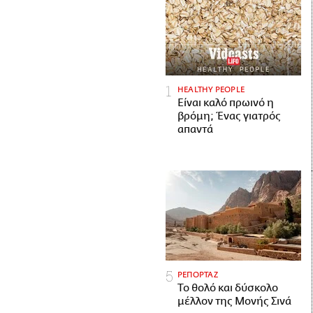
HEALTHY PEOPLE
Είναι καλό πρωινό η
βρόμη; Ένας γιατρός
απαντά
ΡΕΠΟΡΤΑΖ
Το θολό και δύσκολο
μέλλον της Μονής Σινά