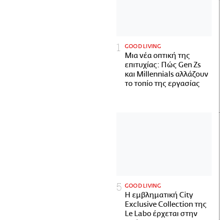
GOOD LIVING
Μια νέα οπτική της
επιτυχίας: Πώς Gen Zs
και Millennials αλλάζουν
το τοπίο της εργασίας
GOOD LIVING
Η εμβληματική City
Exclusive Collection της
Le Labo έρχεται στην