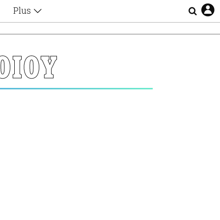
Plus
Θέματα
Συνεντεύξεις
Videos
ΟΙΟΥ
τα
Αφιερώματα
Ζώδια
Εξομολογήσεις
Blogs
η
Οι Αθηναίοι
Απώλειες
Lgbtqi+
Επιλογές