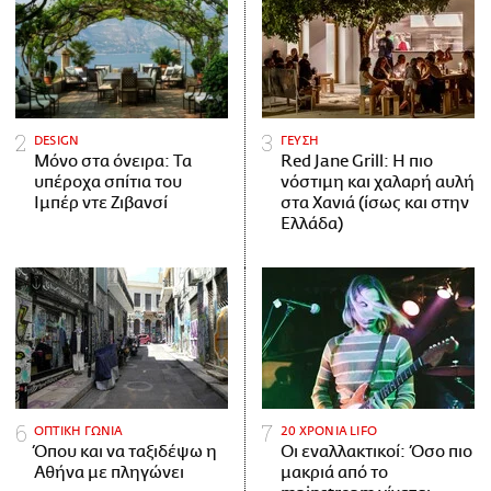
DESIGN
ΓΕΥΣΗ
Μόνο στα όνειρα: Τα
Red Jane Grill: Η πιο
υπέροχα σπίτια του
νόστιμη και χαλαρή αυλή
Ιμπέρ ντε Ζιβανσί
στα Χανιά (ίσως και στην
Ελλάδα)
ΟΠΤΙΚΗ ΓΩΝΙΑ
20 ΧΡΟΝΙΑ LIFO
Όπου και να ταξιδέψω η
Οι εναλλακτικοί: Όσο πιο
Αθήνα με πληγώνει
μακριά από το