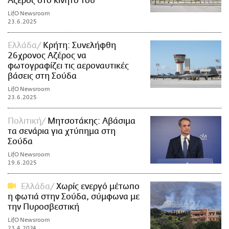
Αζέρος στο κινητό του
LifO Newsroom
23.6.2025
Ελλάδα
Κρήτη: Συνελήφθη
26χρονος Αζέρος να
φωτογραφίζει τις αεροναυτικές
βάσεις στη Σούδα
LifO Newsroom
23.6.2025
Πολιτική
Μητσοτάκης: Αβάσιμα
τα σενάρια για χτύπημα στη
Σούδα
LifO Newsroom
19.6.2025
Ελλάδα
Χωρίς ενεργό μέτωπο
η φωτιά στην Σούδα, σύμφωνα με
την Πυροσβεστική
LifO Newsroom
23.4.2024