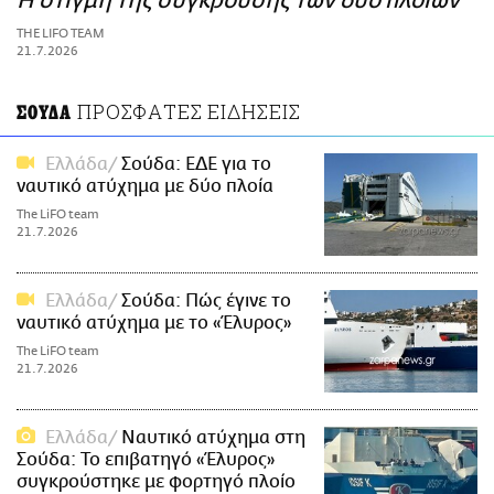
Η στιγμή της σύγκρουσης των δύο πλοίων
ΑΜΠΑ
THE LIFO TEAM
PRINT
21.7.2026
ΠΡΟΣΦΑΤΕΣ ΕΙΔΗΣΕΙΣ
ΣΟΥΔΑ
Ελλάδα
Σούδα: ΕΔΕ για το
ναυτικό ατύχημα με δύο πλοία
The LiFO team
21.7.2026
Ελλάδα
Σούδα: Πώς έγινε το
ναυτικό ατύχημα με το «Έλυρος»
The LiFO team
21.7.2026
Ελλάδα
Ναυτικό ατύχημα στη
Σούδα: Το επιβατηγό «Έλυρος»
συγκρούστηκε με φορτηγό πλοίο