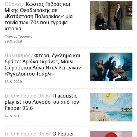
Οθόνες
Κώστας Γαβράς και
Μίκης Θεοδωράκης σε
«Κατάσταση Πολιορκίας»: μια
ταινία των '70s που έγραψε
ιστορία
Φώντας Τρούσας
29.9.2019
Πολιτισμός
Φτερά, έγκλημα και
δράση: Αριάνα Γκράντε, Μάιλι
Σάιρους και Λάνα Ντελ Ρέι έγιναν
«Άγγελοι του Τσάρλι»
13.9.2019
LiFO ♥ Pepper 96.6
Η acoustic
playlist του Αυγούστου από τον
Pepper 96.6
17.8.2019
LiFO ♥ Pepper 96.6
Ο Pepper