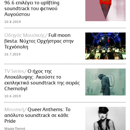
96.6 επιλέγει το uplifting
soundtrack του φετινού
Αυγούστου
10.8.2019
Οδηγός Μουσικής
Full moon
fiesta: Νύχτες Ορχήστρας στην
Τεχνόπολη
16.7.2019
TV Series
Ο ήχος της
Αποκάλυψης: Ακούστε το
εκπληκτικό soundtrack της σειράς
Chernobyl
10.6.2019
Μουσική
Queer Anthems: Το
απόλυτο soundtrack σε κάθε
Pride
Μαρία Παππά