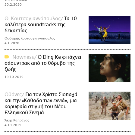
20.2.2020
Θ. Κουτσογιαννόπουλος
Τα 10
καλύτερα soundtracks της
δεκαετίας
Θοδωρής Κουτσογιαννόπουλος
4.1.2020
Nowness
Ο Ding Ke φτιάχνει
σάουντρακ από το θόρυβο της
ζωής
19.10.2019
Οθόνες
Για τον Χρίστο Σιοπαχά
και την «Κάθοδο των εννιά», μια
κορυφαία στιγμή του Νέου
Ελληνικού Σινεμά
Άκης Καπράνος
4.10.2019