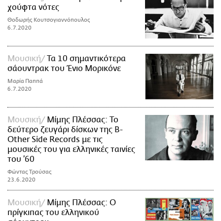
χούφτα νότες
ΑΜΠΑ
Θοδωρής Κουτσογιαννόπουλος
PRINT
6.7.2020
Μουσική
Τα 10 σημαντικότερα
σάουντρακ του Ένιο Μορικόνε
Μαρία Παππά
6.7.2020
Μουσική
Μίμης Πλέσσας: Το
δεύτερο ζευγάρι δίσκων της B-
Other Side Records με τις
μουσικές του για ελληνικές ταινίες
του ’60
Φώντας Τρούσας
23.6.2020
Μουσική
Μίμης Πλέσσας: Ο
πρίγκιπας του ελληνικού