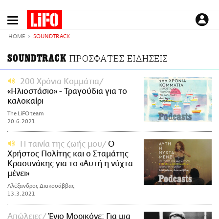
Παράκαμψη
προς
το
ΕΙΔΗΣΕΙΣ
κυρίως
HOME
SOUNDTRACK
περιεχόμενο
CULTURE
SOUNDTRACK
ΠΡΟΣΦΑΤΕΣ ΕΙΔΗΣΕΙΣ
ΑΠΟΨΕΙΣ
ΤΡΟΠΟΣ ΖΩΗΣ
200 Χρόνια Κομμάτια
«Ηλιοστάσιο» - Τραγούδια για το
PODCASTS
καλοκαίρι
Plus
The LiFO team
20.6.2021
Η ταινία της ζωής μου
Ο
LIFO SHOP
Χρήστος Πολίτης και ο Σταμάτης
NEWSLETTER
Κραουνάκης για το «Αυτή η νύχτα
μένει»
ΜΙΚΡΟΠΡΑΓΜΑΤΑ
Αλέξανδρος Διακοσάββας
THE GOOD LIFO
13.3.2021
LIFOLAND
CITY GUIDE
Απώλειες
Ένιο Μορικόνε: Για μια