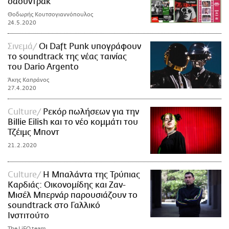
σάουντρακ
Θοδωρής Κουτσογιαννόπουλος
24.5.2020
Σινεμά
Οι Daft Punk υπογράφουν
το soundtrack της νέας ταινίας
του Dario Argento
Άκης Καπράνος
27.4.2020
Culture
Ρεκόρ πωλήσεων για την
Billie Eilish και το νέο κομμάτι του
Τζέιμς Μποντ
21.2.2020
Culture
Η Μπαλάντα της Τρύπιας
Καρδιάς: Οικονομίδης και Ζαν-
Μισέλ Μπερνάρ παρουσιάζουν το
soundtrack στο Γαλλικό
Ινστιτούτο
The LiFO team