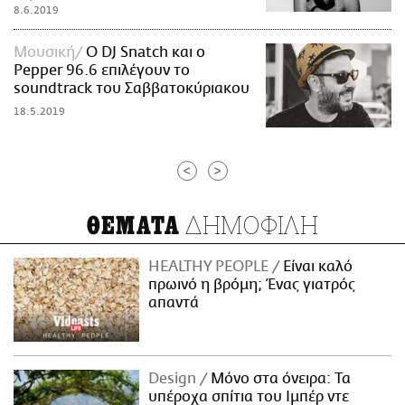
8.6.2019
Μουσική
O DJ Snatch και ο
Pepper 96.6 επιλέγουν το
soundtrack του Σαββατοκύριακου
18.5.2019
<
>
ΔΗΜΟΦΙΛΗ
ΘΕΜΑΤΑ
HEALTHY PEOPLE
Είναι καλό
πρωινό η βρόμη; Ένας γιατρός
απαντά
Design
Μόνο στα όνειρα: Τα
υπέροχα σπίτια του Ιμπέρ ντε