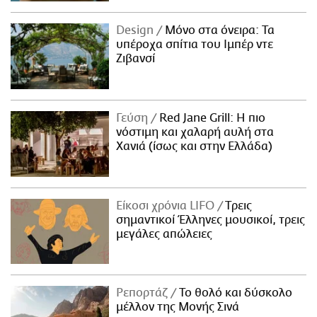
Design
Μόνο στα όνειρα: Τα
υπέροχα σπίτια του Ιμπέρ ντε
Ζιβανσί
Γεύση
Red Jane Grill: Η πιο
νόστιμη και χαλαρή αυλή στα
Χανιά (ίσως και στην Ελλάδα)
Είκοσι χρόνια LIFO
Tρεις
σημαντικοί Έλληνες μουσικοί, τρεις
μεγάλες απώλειες
Ρεπορτάζ
Το θολό και δύσκολο
μέλλον της Μονής Σινά