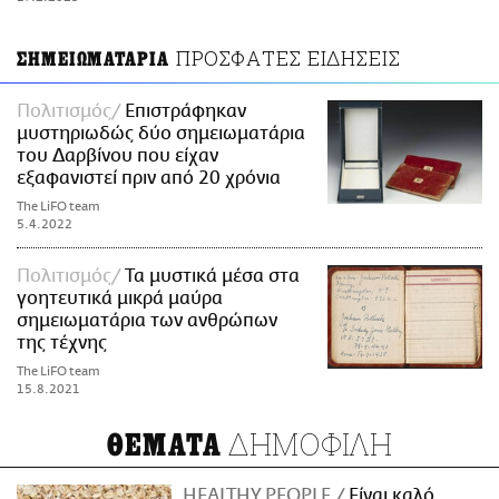
ΑΜΠΑ
PRINT
ΠΡΟΣΦΑΤΕΣ ΕΙΔΗΣΕΙΣ
ΣΗΜΕΙΩΜΑΤΑΡΙΑ
Πολιτισμός
Επιστράφηκαν
μυστηριωδώς δύο σημειωματάρια
του Δαρβίνου που είχαν
εξαφανιστεί πριν από 20 χρόνια
The LiFO team
5.4.2022
Πολιτισμός
Τα μυστικά μέσα στα
γοητευτικά μικρά μαύρα
σημειωματάρια των ανθρώπων
της τέχνης
The LiFO team
15.8.2021
ΔΗΜΟΦΙΛΗ
ΘΕΜΑΤΑ
HEALTHY PEOPLE
Είναι καλό