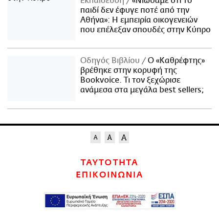
Εκπαίδευση
«Νιώσαμε ότι το
παιδί δεν έφυγε ποτέ από την
Αθήνα»: Η εμπειρία οικογενειών
που επέλεξαν σπουδές στην Κύπρο
Οδηγός Βιβλίου
Ο «Καθρέφτης»
βρέθηκε στην κορυφή της
Bookvoice. Τι τον ξεχώρισε
ανάμεσα στα μεγάλα best sellers;
ΤΑΥΤΟΤΗΤΑ
ΕΠΙΚΟΙΝΩΝΙΑ