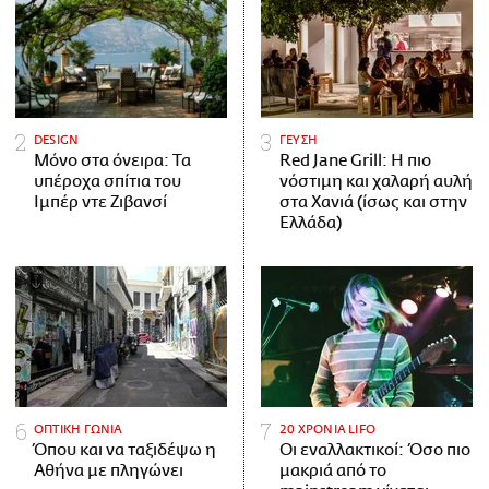
DESIGN
ΓΕΥΣΗ
Μόνο στα όνειρα: Τα
Red Jane Grill: Η πιο
υπέροχα σπίτια του
νόστιμη και χαλαρή αυλή
Ιμπέρ ντε Ζιβανσί
στα Χανιά (ίσως και στην
Ελλάδα)
ΟΠΤΙΚΗ ΓΩΝΙΑ
20 ΧΡΟΝΙΑ LIFO
Όπου και να ταξιδέψω η
Οι εναλλακτικοί: Όσο πιο
Αθήνα με πληγώνει
μακριά από το