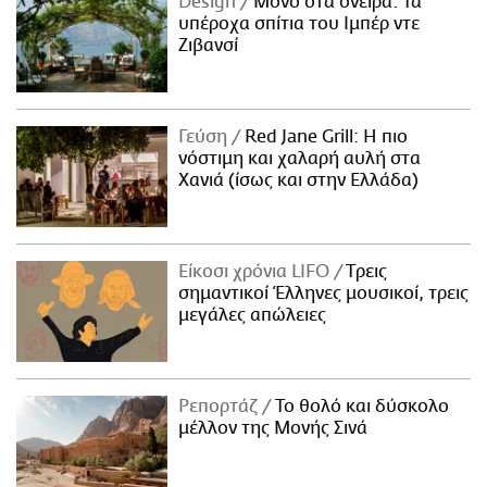
Design
Μόνο στα όνειρα: Τα
υπέροχα σπίτια του Ιμπέρ ντε
Ζιβανσί
Γεύση
Red Jane Grill: Η πιο
νόστιμη και χαλαρή αυλή στα
Χανιά (ίσως και στην Ελλάδα)
Είκοσι χρόνια LIFO
Tρεις
σημαντικοί Έλληνες μουσικοί, τρεις
μεγάλες απώλειες
Ρεπορτάζ
Το θολό και δύσκολο
μέλλον της Μονής Σινά