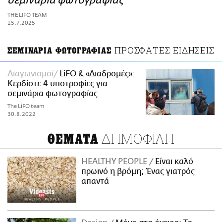
σεμινάρια φωτογραφίας
ΑΜΠΑ
THE LIFO TEAM
PRINT
15.7.2025
ΠΡΟΣΦΑΤΕΣ ΕΙΔΗΣΕΙΣ
ΣΕΜΙΝΑΡΙΑ ΦΩΤΟΓΡΑΦΙΑΣ
Διαγωνισμοί
LiFO & «Διαδρομές»:
Κερδίστε 4 υποτροφίες για
σεμινάρια φωτογραφίας
The LiFO team
30.8.2022
ΔΗΜΟΦΙΛΗ
ΘΕΜΑΤΑ
HEALTHY PEOPLE
Είναι καλό
πρωινό η βρόμη; Ένας γιατρός
απαντά