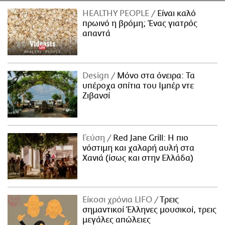
HEALTHY PEOPLE
Είναι καλό
πρωινό η βρόμη; Ένας γιατρός
απαντά
Design
Μόνο στα όνειρα: Τα
υπέροχα σπίτια του Ιμπέρ ντε
Ζιβανσί
Γεύση
Red Jane Grill: Η πιο
νόστιμη και χαλαρή αυλή στα
Χανιά (ίσως και στην Ελλάδα)
Είκοσι χρόνια LIFO
Tρεις
σημαντικοί Έλληνες μουσικοί, τρεις
μεγάλες απώλειες