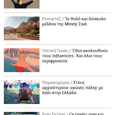
Ρεπορτάζ
Το θολό και δύσκολο
μέλλον της Μονής Σινά
Οπτική Γωνία
Όλοι ακολουθούν
τους influencers. Και όλοι τους
περιφρονούν.
Πομακοχώρια
Στους
αρχαιότερους αγώνες πάλης με
λάδι στην Ελλάδα
Pulp Fiction
Οι ταινίες πριν και