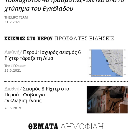
Τουλάχιστον 40 τραυματίες- Bίντεο από το
ΑΜΠΑ
χτύπημα του Εγκέλαδου
PRINT
THE LIFO TEAM
31.7.2021
ΠΡΟΣΦΑΤΕΣ ΕΙΔΗΣΕΙΣ
ΣΕΙΣΜΟΣ ΣΤΟ ΠΕΡΟΥ
Διεθνή
Περού: Ισχυρός σεισμός 6
Ρίχτερ τάραξε τη Λίμα
The LiFO team
23.6.2021
Διεθνή
Σεισμός 8 Ρίχτερ στο
Περού - Φόβοι για
εγκλωβισμένους
26.5.2019
ΔΗΜΟΦΙΛΗ
ΘΕΜΑΤΑ