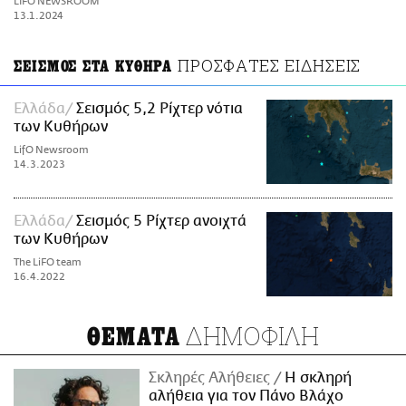
LIFO NEWSROOM
ΑΜΠΑ
13.1.2024
PRINT
ΠΡΟΣΦΑΤΕΣ ΕΙΔΗΣΕΙΣ
ΣΕΙΣΜΟΣ ΣΤΑ ΚΥΘΗΡΑ
Ελλάδα
Σεισμός 5,2 Ρίχτερ νότια
των Κυθήρων
LifO Newsroom
14.3.2023
Ελλάδα
Σεισμός 5 Ρίχτερ ανοιχτά
των Κυθήρων
The LiFO team
16.4.2022
ΔΗΜΟΦΙΛΗ
ΘΕΜΑΤΑ
Σκληρές Αλήθειες
H σκληρή
αλήθεια για τον Πάνο Βλάχο