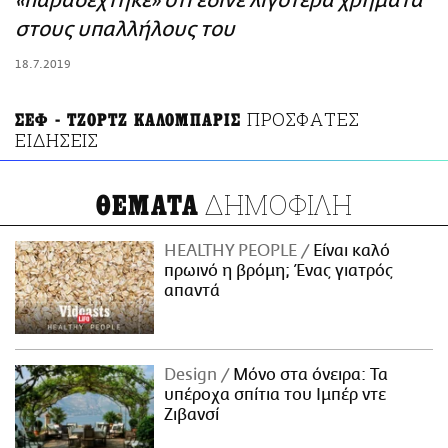
«παραδέχτηκε» ότι έδινε λιγότερα χρήματα
ΑΜΠΑ
στους υπαλλήλους του
PRINT
18.7.2019
ΠΡΟΣΦΑΤΕΣ
ΣΕΦ - ΤΖΟΡΤΖ ΚΑΛΟΜΠΑΡΙΣ
ΕΙΔΗΣΕΙΣ
ΔΗΜΟΦΙΛΗ
ΘΕΜΑΤΑ
HEALTHY PEOPLE
Είναι καλό
πρωινό η βρόμη; Ένας γιατρός
απαντά
Design
Μόνο στα όνειρα: Τα
υπέροχα σπίτια του Ιμπέρ ντε
Ζιβανσί