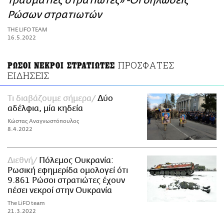
τραυματίες στρατιώτες» -Οι δηλώσεις
ΑΜΠΑ
Ρώσων στρατιωτών
PRINT
THE LIFO TEAM
16.5.2022
ΠΡΟΣΦΑΤΕΣ
ΡΩΣΟΙ ΝΕΚΡΟΙ ΣΤΡΑΤΙΩΤΕΣ
ΕΙΔΗΣΕΙΣ
Τι διαβάζουμε σήμερα
Δύο
αδέλφια, μία κηδεία
Κώστας Αναγνωστόπουλος
8.4.2022
Διεθνή
Πόλεμος Ουκρανία:
Ρωσική εφημερίδα ομολογεί ότι
9.861 Ρώσοι στρατιώτες έχουν
πέσει νεκροί στην Ουκρανία
The LiFO team
21.3.2022