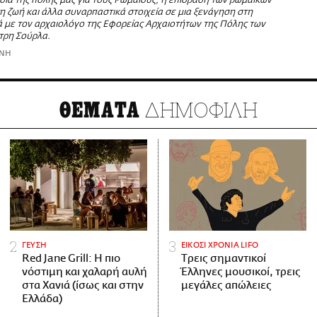
σία της πόλης μας για τους Ρωμαίους, η επίδραση των ρωμαϊκών
 ζωή και άλλα συναρπαστικά στοιχεία σε μια ξενάγηση στη
 με τον αρχαιολόγο της Εφορείας Αρχαιοτήτων της Πόλης των
τρη Σούρλα.
ΩΝΗ
ΔΗΜΟΦΙΛΗ
ΘΕΜΑΤΑ
ΓΕΥΣΗ
ΕΙΚΟΣΙ ΧΡΟΝΙΑ LIFO
Red Jane Grill: Η πιο
Tρεις σημαντικοί
νόστιμη και χαλαρή αυλή
Έλληνες μουσικοί, τρεις
στα Χανιά (ίσως και στην
μεγάλες απώλειες
Ελλάδα)