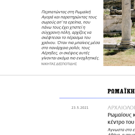
Περπατώντας στη Ρωμαϊκή
Αγορά και παρατηρώντας τους
σωρούς απ' τα ερείπια, που
πάνω τους έχει χτιστεί η
σύγχρονη πόλη, αρχίζεις να
σκέφτεσαι το πέρασμα του
χρόνου. Όταν πια μπαίνεις μέσα
στο πανάρχαιο ρολόι, τους
Αέρηδες, οι σκέψεις αυτές
γίνονται ακόμα πιο ενοχλητικές.
ΝΙΚΗΤΑΣ ΔΕΣΠΟΤΙΔΗΣ
ΡΩΜΑΪΚΗ
ΑΡΧΑΙΟΛΟΓ
23.5.2021
Ρωμαίους κ
κέντρο του
Άγνωστα στο ε