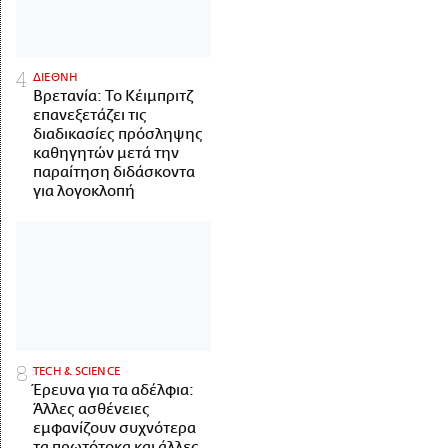
ΔΙΕΘΝΗ
Βρετανία: Το Κέιμπριτζ
επανεξετάζει τις
διαδικασίες πρόσληψης
καθηγητών μετά την
παραίτηση διδάσκοντα
για λογοκλοπή
ΤECH & SCIENCE
Έρευνα για τα αδέλφια:
Άλλες ασθένειες
εμφανίζουν συχνότερα
τα πρωτότοκα και άλλες