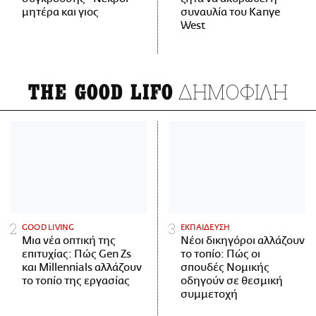
μητέρα και γιος
συναυλία του Kanye
West
ΔΗΜΟΦΙΛΗ
THE GOOD LIFO
GOOD LIVING
ΕΚΠΑΙΔΕΥΣΗ
Μια νέα οπτική της
Νέοι δικηγόροι αλλάζουν
επιτυχίας: Πώς Gen Zs
το τοπίο: Πώς οι
και Millennials αλλάζουν
σπουδές Νομικής
το τοπίο της εργασίας
οδηγούν σε θεσμική
συμμετοχή