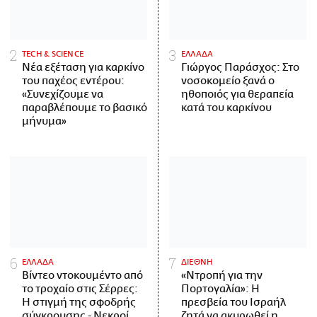
ΤECH & SCIENCE
ΕΛΛΑΔΑ
Νέα εξέταση για καρκίνο
Γιώργος Παράσχος: Στο
του παχέος εντέρου:
νοσοκομείο ξανά ο
«Συνεχίζουμε να
ηθοποιός για θεραπεία
παραβλέπουμε το βασικό
κατά του καρκίνου
μήνυμα»
ΕΛΛΑΔΑ
ΔΙΕΘΝΗ
Βίντεο ντοκουμέντο από
«Ντροπή για την
το τροχαίο στις Σέρρες:
Πορτογαλία»: Η
Η στιγμή της σφοδρής
πρεσβεία του Ισραήλ
σύγκρουσης - Νεκροί
ζητά να ακυρωθεί η