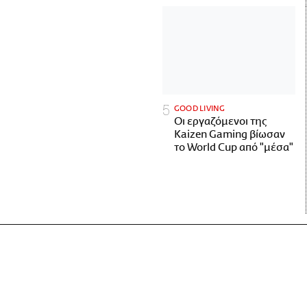
GOOD LIVING
Οι εργαζόμενοι της
Kaizen Gaming βίωσαν
το World Cup από "μέσα"