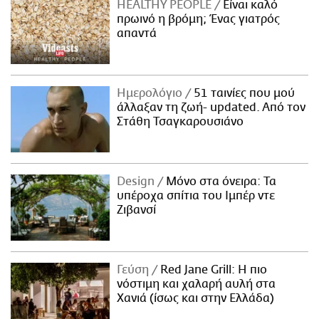
HEALTHY PEOPLE
Είναι καλό
πρωινό η βρόμη; Ένας γιατρός
απαντά
Ημερολόγιο
51 ταινίες που μού
άλλαξαν τη ζωή- updated. Aπό τον
Στάθη Τσαγκαρουσιάνο
Design
Μόνο στα όνειρα: Τα
υπέροχα σπίτια του Ιμπέρ ντε
Ζιβανσί
Γεύση
Red Jane Grill: Η πιο
νόστιμη και χαλαρή αυλή στα
Χανιά (ίσως και στην Ελλάδα)