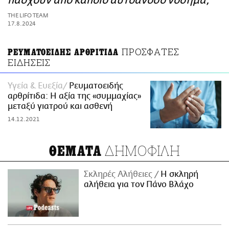
πάσχουν από κάποιο αυτοάνοσο νόσημα;
ΑΜΠΑ
THE LIFO TEAM
PRINT
17.8.2024
ΠΡΟΣΦΑΤΕΣ
ΡΕΥΜΑΤΟΕΙΔΗΣ ΑΡΘΡΙΤΙΔΑ
ΕΙΔΗΣΕΙΣ
Υγεία & Ευεξία
Ρευματοειδής
αρθρίτιδα: Η αξία της «συμμαχίας»
μεταξύ γιατρού και ασθενή
14.12.2021
ΔΗΜΟΦΙΛΗ
ΘΕΜΑΤΑ
Σκληρές Αλήθειες
H σκληρή
αλήθεια για τον Πάνο Βλάχο