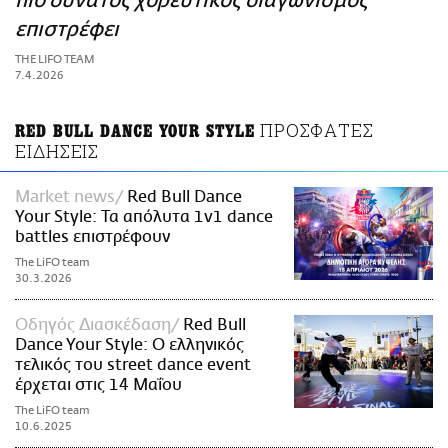
πιο δυνατός χορευτικός διαγωνισμός
ΑΜΠΑ
επιστρέφει
PRINT
THE LIFO TEAM
7.4.2026
ΠΡΟΣΦΑΤΕΣ
RED BULL DANCE YOUR STYLE
ΕΙΔΗΣΕΙΣ
Market news
Red Bull Dance
Your Style: Τα απόλυτα 1v1 dance
battles επιστρέφουν
The LiFO team
30.3.2026
Οδηγός Διασκέδαση
Red Bull
Dance Your Style: O ελληνικός
τελικός του street dance event
έρχεται στις 14 Μαΐου
The LiFO team
10.6.2025