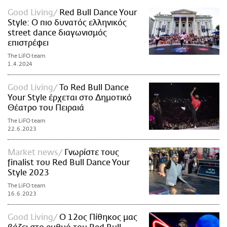
Good Living
Red Bull Dance Your
Style: Ο πιο δυνατός ελληνικός
street dance διαγωνισμός
επιστρέφει
The LiFO team
1.4.2024
Good Living
Το Red Bull Dance
Your Style έρχεται στο Δημοτικό
Θέατρο του Πειραιά
The LiFO team
22.6.2023
Market news
Γνωρίστε τους
finalist του Red Bull Dance Your
Style 2023
The LiFO team
16.6.2023
Good Living
Ο 12ος Πίθηκος μας