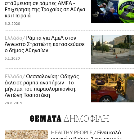
στάθμευση σε ράμπες ΑΜΕΑ -
Επιχείρηση της Τροχαίας σε Αθήνα
και Πειραιά
6.2.2020
Ελλάδα
Ράμπα για ΑμεΑ στον
Άγνωστο Στρατιώτη κατασκεύασε
ο δήμος Αθηναίων
5.1.2020
Ελλάδα
Θεσσαλονίκη: Οδηγός
έκλεισε ράμπα αναπήρων - Το
μήνυμα του παραολυμπιονίκη,
Αντώνη Τσαπατάκη
28.8.2019
ΔΗΜΟΦΙΛΗ
ΘΕΜΑΤΑ
HEALTHY PEOPLE
Είναι καλό
πρωινό η βρόμη; Ένας γιατρός