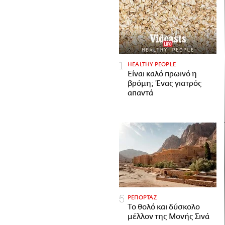
HEALTHY PEOPLE
Είναι καλό πρωινό η
βρόμη; Ένας γιατρός
απαντά
ΡΕΠΟΡΤΑΖ
Το θολό και δύσκολο
μέλλον της Μονής Σινά