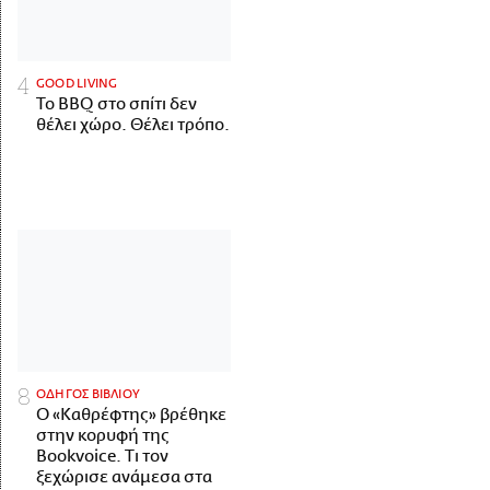
GOOD LIVING
Το BBQ στο σπίτι δεν
θέλει χώρο. Θέλει τρόπο.
ΟΔΗΓΟΣ ΒΙΒΛΙΟΥ
Ο «Καθρέφτης» βρέθηκε
στην κορυφή της
Bookvoice. Τι τον
ξεχώρισε ανάμεσα στα