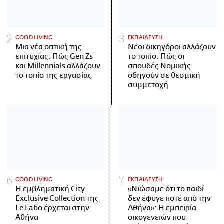
GOOD LIVING
ΕΚΠΑΙΔΕΥΣΗ
Μια νέα οπτική της
Νέοι δικηγόροι αλλάζουν
επιτυχίας: Πώς Gen Zs
το τοπίο: Πώς οι
και Millennials αλλάζουν
σπουδές Νομικής
το τοπίο της εργασίας
οδηγούν σε θεσμική
συμμετοχή
GOOD LIVING
ΕΚΠΑΙΔΕΥΣΗ
Η εμβληματική City
«Νιώσαμε ότι το παιδί
Exclusive Collection της
δεν έφυγε ποτέ από την
Le Labo έρχεται στην
Αθήνα»: Η εμπειρία
Αθήνα
οικογενειών που