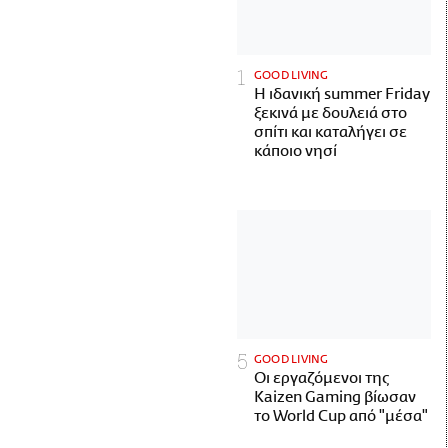
GOOD LIVING
Η ιδανική summer Friday
ξεκινά με δουλειά στο
σπίτι και καταλήγει σε
κάποιο νησί
GOOD LIVING
Οι εργαζόμενοι της
Kaizen Gaming βίωσαν
το World Cup από "μέσα"