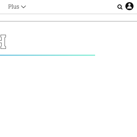
Plus
Θέματα
Συνεντεύξεις
Videos
Η
τα
Αφιερώματα
Ζώδια
Εξομολογήσεις
Blogs
η
Οι Αθηναίοι
Απώλειες
Lgbtqi+
Επιλογές