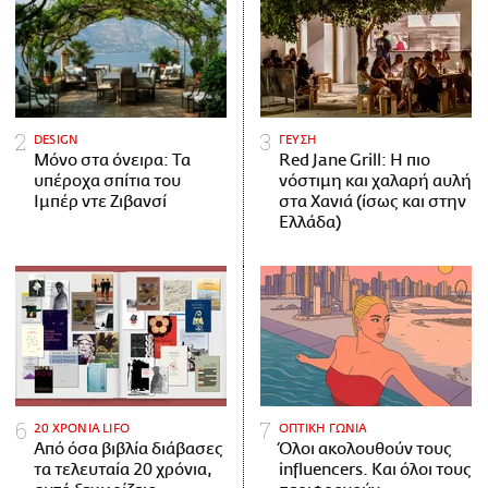
DESIGN
ΓΕΥΣΗ
Μόνο στα όνειρα: Τα
Red Jane Grill: Η πιο
υπέροχα σπίτια του
νόστιμη και χαλαρή αυλή
Ιμπέρ ντε Ζιβανσί
στα Χανιά (ίσως και στην
Ελλάδα)
20 ΧΡΟΝΙΑ LIFO
ΟΠΤΙΚΗ ΓΩΝΙΑ
Από όσα βιβλία διάβασες
Όλοι ακολουθούν τους
τα τελευταία 20 χρόνια,
influencers. Και όλοι τους