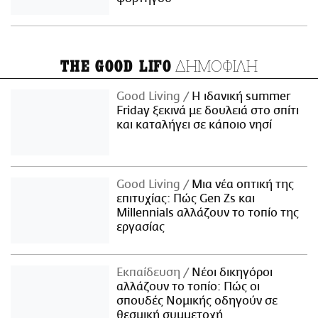
ΔΗΜΟΦΙΛΗ
THE GOOD LIFO
Good Living
Η ιδανική summer
Friday ξεκινά με δουλειά στο σπίτι
και καταλήγει σε κάποιο νησί
Good Living
Μια νέα οπτική της
επιτυχίας: Πώς Gen Zs και
Millennials αλλάζουν το τοπίο της
εργασίας
Εκπαίδευση
Νέοι δικηγόροι
αλλάζουν το τοπίο: Πώς οι
σπουδές Νομικής οδηγούν σε
θεσμική συμμετοχή