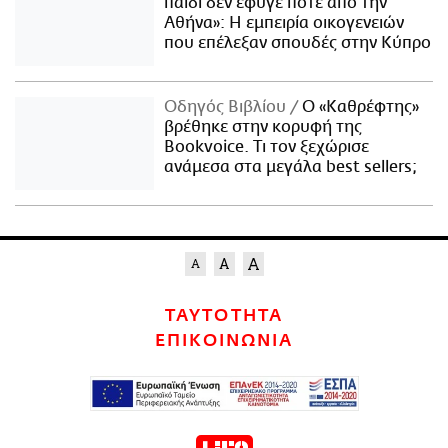
παιδί δεν έφυγε ποτέ από την
Αθήνα»: Η εμπειρία οικογενειών
που επέλεξαν σπουδές στην Κύπρο
Οδηγός Βιβλίου
Ο «Καθρέφτης»
βρέθηκε στην κορυφή της
Bookvoice. Τι τον ξεχώρισε
ανάμεσα στα μεγάλα best sellers;
ΤΑΥΤΟΤΗΤΑ
ΕΠΙΚΟΙΝΩΝΙΑ