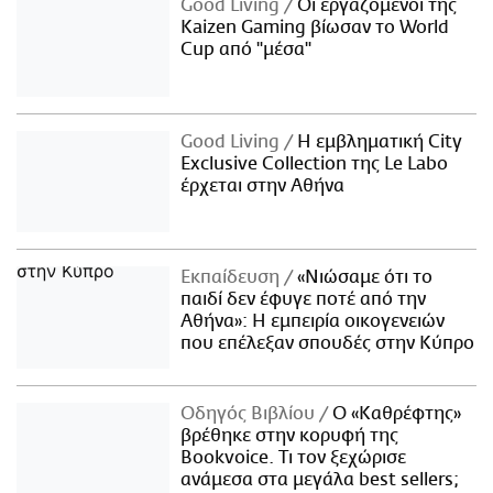
Good Living
Οι εργαζόμενοι της
Kaizen Gaming βίωσαν το World
Cup από "μέσα"
Good Living
Η εμβληματική City
Exclusive Collection της Le Labo
έρχεται στην Αθήνα
Εκπαίδευση
«Νιώσαμε ότι το
παιδί δεν έφυγε ποτέ από την
Αθήνα»: Η εμπειρία οικογενειών
που επέλεξαν σπουδές στην Κύπρο
Οδηγός Βιβλίου
Ο «Καθρέφτης»
βρέθηκε στην κορυφή της
Bookvoice. Τι τον ξεχώρισε
ανάμεσα στα μεγάλα best sellers;