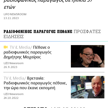
ραδιοφωνικός παραγωγός σε ηλικία 57
ΑΜΠΑ
ετών
PRINT
LIFO NEWSROOM
13.11.2023
ΠΡΟΣΦΑΤΕΣ
ΡΑΔΙΟΦΩΝΙΚΟΣ ΠΑΡΑΓΩΓΟΣ ΠΕΘΑΝΕ
ΕΙΔΗΣΕΙΣ
TV & Media
Πέθανε ο
ραδιοφωνικός παραγωγός
Δημήτρης Μαχαίρας
LifO Newsroom
26.9.2023
TV & Media
Βρετανία:
Ραδιοφωνικός παραγωγός πέθανε,
την ώρα που έκανε εκπομπή
LifO Newsroom
24.10.2022