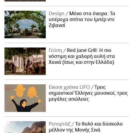
Design
Μόνο στα όνειρα: Τα
υπέροχα σπίτια του Ιμπέρ ντε
Ζιβανσί
Γεύση
Red Jane Grill: Η πιο
νόστιμη και χαλαρή αυλή στα
Χανιά (ίσως και στην Ελλάδα)
Είκοσι χρόνια LIFO
Tρεις
σημαντικοί Έλληνες μουσικοί, τρεις
μεγάλες απώλειες
Ρεπορτάζ
Το θολό και δύσκολο
μέλλον της Μονής Σινά