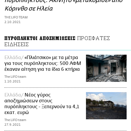
πυρόπληκτους: Ακίνητο «μετακόμισε» από
ΑΜΠΑ
Κόρινθο σε Ηλεία
PRINT
THE LIFO TEAM
2.10.2021
ΠΡΟΣΦΑΤΕΣ
ΠΥΡΟΠΛΗΚΤΟΙ ΑΠΟΖΗΜΙΩΣΕΙΣ
ΕΙΔΗΣΕΙΣ
Ελλάδα
«Πλιάτσικο» με τα μέτρα
για τους πυρόπληκτους: 500 ΑΦΜ
έκαναν αίτηση για τα ίδια 6 κτήρια
The LiFO team
1.10.2021
Ελλάδα
Νέος γύρος
αποζημιώσεων στους
πυρόπληκτους - Ξεπερνούν τα 4,1
εκατ. ευρώ
The LiFO team
27.9.2021