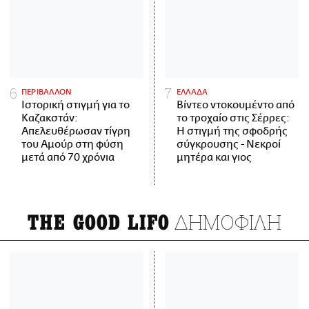
ΠΕΡΙΒΑΛΛΟΝ
ΕΛΛΑΔΑ
Ιστορική στιγμή για το
Βίντεο ντοκουμέντο από
Καζακστάν:
το τροχαίο στις Σέρρες:
Απελευθέρωσαν τίγρη
Η στιγμή της σφοδρής
του Αμούρ στη φύση
σύγκρουσης - Νεκροί
μετά από 70 χρόνια
μητέρα και γιος
ΔΗΜΟΦΙΛΗ
THE GOOD LIFO