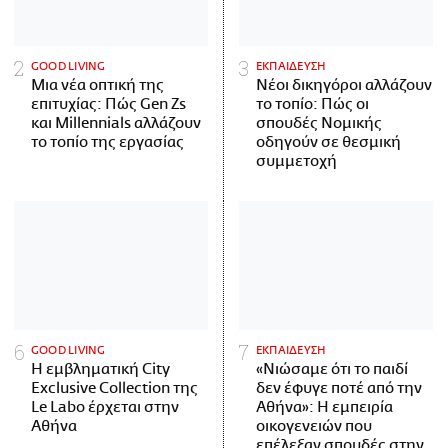
GOOD LIVING
ΕΚΠΑΙΔΕΥΣΗ
Μια νέα οπτική της
Νέοι δικηγόροι αλλάζουν
επιτυχίας: Πώς Gen Zs
το τοπίο: Πώς οι
και Millennials αλλάζουν
σπουδές Νομικής
το τοπίο της εργασίας
οδηγούν σε θεσμική
συμμετοχή
GOOD LIVING
ΕΚΠΑΙΔΕΥΣΗ
Η εμβληματική City
«Νιώσαμε ότι το παιδί
Exclusive Collection της
δεν έφυγε ποτέ από την
Le Labo έρχεται στην
Αθήνα»: Η εμπειρία
Αθήνα
οικογενειών που
επέλεξαν σπουδές στην