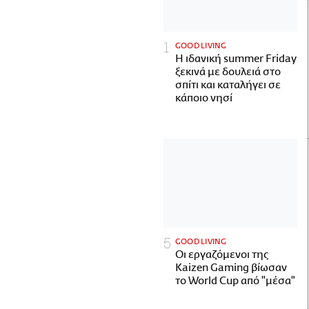
GOOD LIVING
Η ιδανική summer Friday
ξεκινά με δουλειά στο
σπίτι και καταλήγει σε
κάποιο νησί
GOOD LIVING
Οι εργαζόμενοι της
Kaizen Gaming βίωσαν
το World Cup από "μέσα"