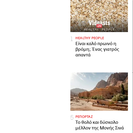
HEALTHY PEOPLE
Είναι καλό πρωινό η
βρόμη; Ένας γιατρός
απαντά
ΡΕΠΟΡΤΑΖ
Το θολό και δύσκολο
μέλλον της Μονής Σινά