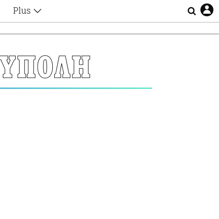
Plus
Θέματα
Συνεντεύξεις
Videos
ΟΥΠΟΛΗ
τα
Αφιερώματα
Ζώδια
Εξομολογήσεις
Blogs
η
Οι Αθηναίοι
Απώλειες
Lgbtqi+
Επιλογές