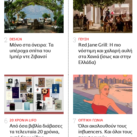
DESIGN
ΓΕΥΣΗ
Μόνο στα όνειρα: Τα
Red Jane Grill: Η πιο
υπέροχα σπίτια του
νόστιμη και χαλαρή αυλή
Ιμπέρ ντε Ζιβανσί
στα Χανιά (ίσως και στην
Ελλάδα)
20 ΧΡΟΝΙΑ LIFO
ΟΠΤΙΚΗ ΓΩΝΙΑ
Από όσα βιβλία διάβασες
Όλοι ακολουθούν τους
τα τελευταία 20 χρόνια,
influencers. Και όλοι τους