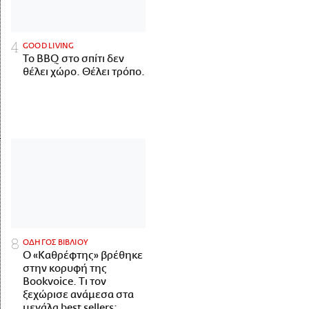
GOOD LIVING
Το BBQ στο σπίτι δεν
θέλει χώρο. Θέλει τρόπο.
ΟΔΗΓΟΣ ΒΙΒΛΙΟΥ
Ο «Καθρέφτης» βρέθηκε
στην κορυφή της
Bookvoice. Τι τον
ξεχώρισε ανάμεσα στα
μεγάλα best sellers;