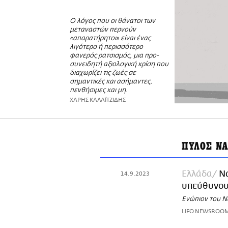
Ο λόγος που οι θάνατοι των
μεταναστών περνούν
«απαρατήρητοι» είναι ένας
λιγότερο ή περισσότερο
φανερός ρατσισμός, μια προ-
συνειδητή αξιολογική κρίση που
διαχωρίζει τις ζωές σε
σημαντικές και ασήμαντες,
πενθήσιμες και μη.
ΧΑΡΗΣ ΚΑΛΑΪΤΖΙΔΗΣ
ΠΥΛΟΣ ΝΑ
Ελλάδα
Ν
14.9.2023
υπεύθυνου
Ενώπιον του Ν
LIFO NEWSROO