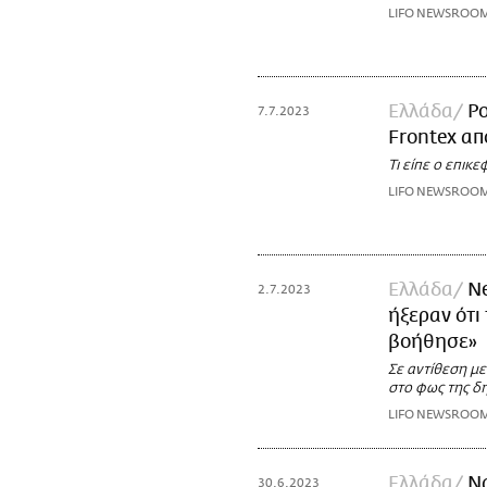
LIFO NEWSROO
Ελλάδα
Po
7.7.2023
Frontex απ
Τι είπε ο επικ
LIFO NEWSROO
Ελλάδα
Ne
2.7.2023
ήξεραν ότι
βοήθησε»
Σε αντίθεση με
στο φως της δη
LIFO NEWSROO
Ελλάδα
Ν
30.6.2023