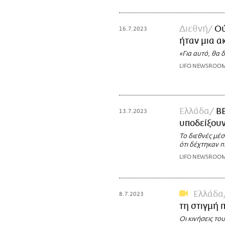
Διεθνή
Ού
16.7.2023
ήταν μια α
«Για αυτό, θα
LIFO NEWSROO
Ελλάδα
BB
13.7.2023
υποδείξουν
Το διεθνές μέσ
ότι δέχτηκαν π
LIFO NEWSROO
Ελλάδα
8.7.2023
τη στιγμή π
Οι κινήσεις το