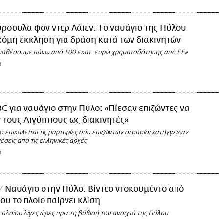
ρσουλα φον ντερ Λάιεν: Tο ναυάγιο της Πύλου
κόμη έκκληση για δράση κατά των διακινητών
 διαθέσουμε πάνω από 100 εκατ. ευρώ χρηματοδότησης από ΕΕ»
M
C για ναυάγιο στην Πύλο: «Πίεσαν επιζώντες να
 τους Αιγύπτιους ως διακινητές»
ο επικαλείται τις μαρτυρίες δύο επιζώντων οι οποίοι κατήγγειλαν
ιέσεις από τις ελληνικές αρχές
M
Ναυάγιο στην Πύλο: Βίντεο ντοκουμέντο από
ου το πλοίο παίρνει κλίση
υ πλοίου λίγες ώρες πριν τη βύθισή του ανοιχτά της Πύλου