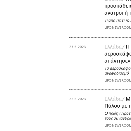
προσπάθεια
ανατροπή 
Τι απαντάει το
LIFO NEWSROO
Ελλάδα
H 
23.6.2023
αεροσκάφος
απάντησε»
Το αεροσκάφος 
ανεφοδιασμό
LIFO NEWSROO
Ελλάδα
Μ
22.6.2023
Πύλου με τ
Ο πρώην Πρόεδ
τους συνανθρώ
LIFO NEWSROO