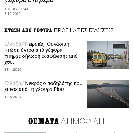
γέφυρα στο ρέμα
ΑΜΠΑ
THE LIFO TEAM
PRINT
3.12.2021
ΠΡΟΣΦΑΤΕΣ ΕΙΔΗΣΕΙΣ
ΠΤΩΣΗ ΑΠΟ ΓΕΦΥΡΑ
Ελλάδα
Πειραιάς: Θανάσιμη
πτώση άντρα από γέφυρα -
Υπήρχε δήλωση εξαφάνισης από
χθες
29.4.2020
Ελλάδα
Νεκρός ο ποδηλάτης που
έπεσε από τη γέφυρα Ρίου
19.6.2019
ΔΗΜΟΦΙΛΗ
ΘΕΜΑΤΑ