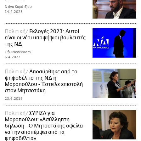
Ντίνα Καράτζιου
14.4.2023
Πολιτική
Εκλογές 2023: Αυτοί
είναι οι νέοι υποψήφιοι βουλευτές
της ΝΔ
LifO Newsroom
6.4.2023
Πολιτική
Αποσύρθηκε από το
ψηφοδέλτιο της ΝΔ η
Μοροπούλου - Έστειλε επιστολή
στον Μητσοτάκη
23.6.2019
Πολιτική
ΣΥΡΙΖΑ για
Μοροπούλου: «Ασύλληπτη
δήλωση - Ο Μητσοτάκης οφείλει
να την αποπέμψει από τα
ψηφοδέλτια»