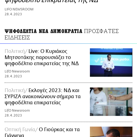
ψηφοδέλτιο Επικρατείας της ΝΔ
ΑΜΠΑ
LIFO NEWSROOM
PRINT
28.4.2023
ΠΡΟΣΦΑΤΕΣ
ΨΗΦΟΔΕΛΤΙΑ ΝΕΑ ΔΗΜΟΚΡΑΤΙΑ
ΕΙΔΗΣΕΙΣ
Πολιτική
Live: Ο Κυριάκος
Μητσοτάκης παρουσιάζει το
ψηφοδέλτιο επικρατείας της ΝΔ
LifO Newsroom
28.4.2023
Πολιτική
Εκλογές 2023: ΝΔ και
ΣΥΡΙΖΑ ανακοινώνουν σήμερα τα
ψηφοδέλτια επικρατείας
LifO Newsroom
28.4.2023
Οπτική Γωνία
Ο Γιούρκας και τα
Γιάννενα