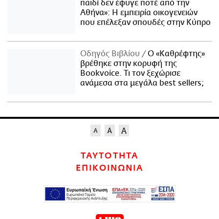
παιδί δεν έφυγε ποτέ από την
Αθήνα»: Η εμπειρία οικογενειών
που επέλεξαν σπουδές στην Κύπρο
Οδηγός Βιβλίου
Ο «Καθρέφτης»
βρέθηκε στην κορυφή της
Bookvoice. Τι τον ξεχώρισε
ανάμεσα στα μεγάλα best sellers;
ΤΑΥΤΟΤΗΤΑ
ΕΠΙΚΟΙΝΩΝΙΑ