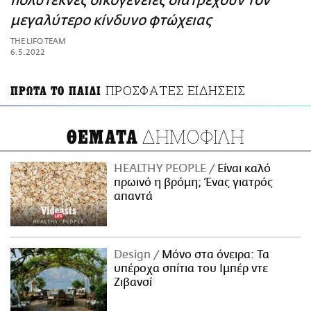
πολύτεκνες οικογένειες διατρέχουν τον
ΑΜΠΑ
μεγαλύτερο κίνδυνο φτώχειας
PRINT
THE LIFO TEAM
6.5.2022
ΠΡΟΣΦΑΤΕΣ ΕΙΔΗΣΕΙΣ
ΠΡΩΤΑ ΤΟ ΠΑΙΔΙ
ΔΗΜΟΦΙΛΗ
ΘΕΜΑΤΑ
HEALTHY PEOPLE
Είναι καλό
πρωινό η βρόμη; Ένας γιατρός
απαντά
Design
Μόνο στα όνειρα: Τα
υπέροχα σπίτια του Ιμπέρ ντε
Ζιβανσί