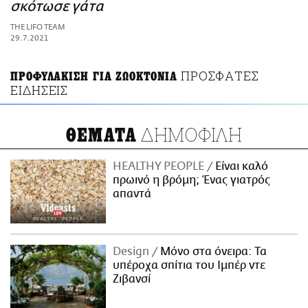
ΑΜΠΑ
σκότωσε γάτα
PRINT
THE LIFO TEAM
29.7.2021
ΠΡΟΣΦΑΤΕΣ
ΠΡΟΦΥΛΑΚΙΣΗ ΓΙΑ ΖΩΟΚΤΟΝΙΑ
ΕΙΔΗΣΕΙΣ
ΔΗΜΟΦΙΛΗ
ΘΕΜΑΤΑ
HEALTHY PEOPLE
Είναι καλό
πρωινό η βρόμη; Ένας γιατρός
απαντά
Design
Μόνο στα όνειρα: Τα
υπέροχα σπίτια του Ιμπέρ ντε
Ζιβανσί