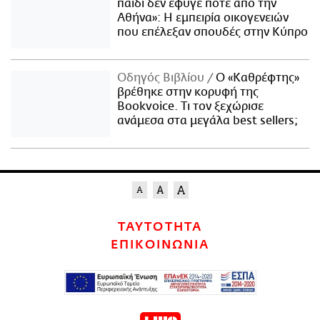
παιδί δεν έφυγε ποτέ από την
Αθήνα»: Η εμπειρία οικογενειών
που επέλεξαν σπουδές στην Κύπρο
Οδηγός Βιβλίου
Ο «Καθρέφτης»
βρέθηκε στην κορυφή της
Bookvoice. Τι τον ξεχώρισε
ανάμεσα στα μεγάλα best sellers;
ΤΑΥΤΟΤΗΤΑ
ΕΠΙΚΟΙΝΩΝΙΑ