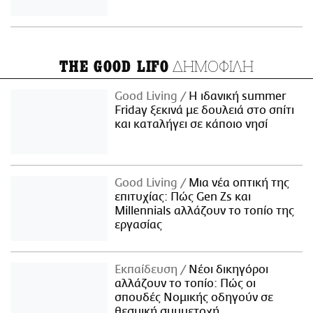
ΔΗΜΟΦΙΛΗ
THE GOOD LIFO
Good Living
Η ιδανική summer
Friday ξεκινά με δουλειά στο σπίτι
και καταλήγει σε κάποιο νησί
Good Living
Μια νέα οπτική της
επιτυχίας: Πώς Gen Zs και
Millennials αλλάζουν το τοπίο της
εργασίας
Εκπαίδευση
Νέοι δικηγόροι
αλλάζουν το τοπίο: Πώς οι
σπουδές Νομικής οδηγούν σε
θεσμική συμμετοχή