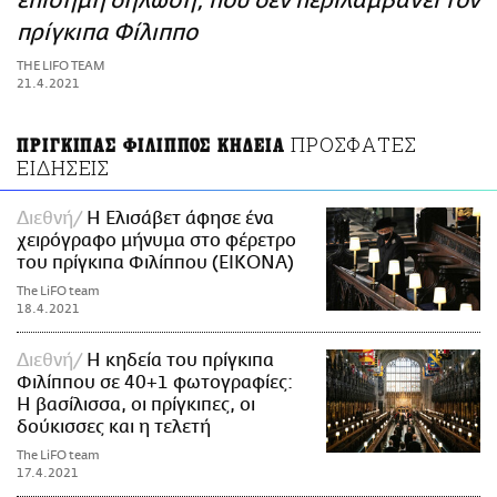
επίσημη δήλωση, που δεν περιλαμβάνει τον
ΑΜΠΑ
πρίγκιπα Φίλιππο
PRINT
THE LIFO TEAM
21.4.2021
ΠΡΟΣΦΑΤΕΣ
ΠΡΙΓΚΙΠΑΣ ΦΙΛΙΠΠΟΣ ΚΗΔΕΙΑ
ΕΙΔΗΣΕΙΣ
Διεθνή
Η Ελισάβετ άφησε ένα
χειρόγραφο μήνυμα στο φέρετρο
του πρίγκιπα Φιλίππου (EIKONA)
The LiFO team
18.4.2021
Διεθνή
Η κηδεία του πρίγκιπα
Φιλίππου σε 40+1 φωτογραφίες:
Η βασίλισσα, οι πρίγκιπες, οι
δούκισσες και η τελετή
The LiFO team
17.4.2021