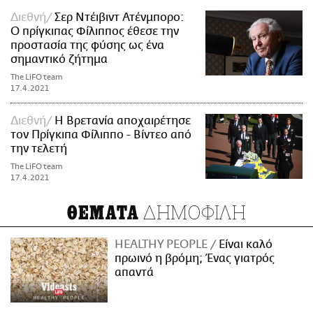
Διεθνή
Σερ Ντέιβιντ Ατένμπορο:
Ο πρίγκιπας Φίλιππος έθεσε την
προστασία της φύσης ως ένα
σημαντικό ζήτημα
The LiFO team
17.4.2021
Διεθνή
Η Βρετανία αποχαιρέτησε
τον Πρίγκιπα Φίλιππο - Βίντεο από
την τελετή
The LiFO team
17.4.2021
ΔΗΜΟΦΙΛΗ
ΘΕΜΑΤΑ
HEALTHY PEOPLE
Είναι καλό
πρωινό η βρόμη; Ένας γιατρός
απαντά