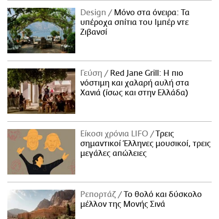
Design
Μόνο στα όνειρα: Τα
υπέροχα σπίτια του Ιμπέρ ντε
Ζιβανσί
Γεύση
Red Jane Grill: Η πιο
νόστιμη και χαλαρή αυλή στα
Χανιά (ίσως και στην Ελλάδα)
Είκοσι χρόνια LIFO
Tρεις
σημαντικοί Έλληνες μουσικοί, τρεις
μεγάλες απώλειες
Ρεπορτάζ
Το θολό και δύσκολο
μέλλον της Μονής Σινά