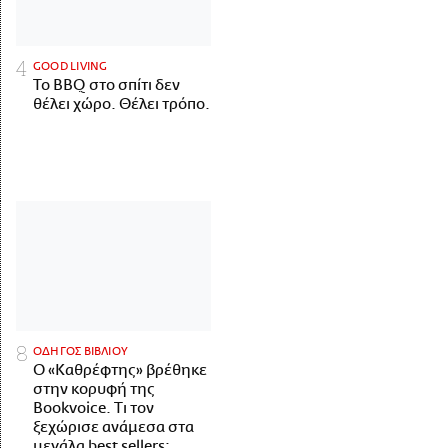
GOOD LIVING
Το BBQ στο σπίτι δεν
θέλει χώρο. Θέλει τρόπο.
ΟΔΗΓΟΣ ΒΙΒΛΙΟΥ
Ο «Καθρέφτης» βρέθηκε
στην κορυφή της
Bookvoice. Τι τον
ξεχώρισε ανάμεσα στα
μεγάλα best sellers;