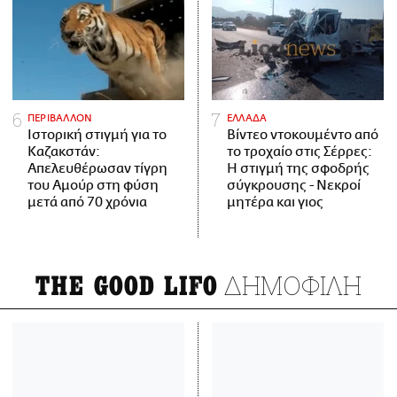
ΠΕΡΙΒΑΛΛΟΝ
ΕΛΛΑΔΑ
Ιστορική στιγμή για το
Βίντεο ντοκουμέντο από
Καζακστάν:
το τροχαίο στις Σέρρες:
Απελευθέρωσαν τίγρη
Η στιγμή της σφοδρής
του Αμούρ στη φύση
σύγκρουσης - Νεκροί
μετά από 70 χρόνια
μητέρα και γιος
ΔΗΜΟΦΙΛΗ
THE GOOD LIFO