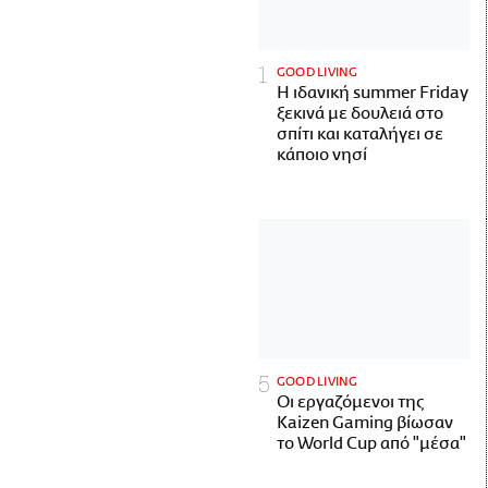
GOOD LIVING
Η ιδανική summer Friday
ξεκινά με δουλειά στο
σπίτι και καταλήγει σε
κάποιο νησί
GOOD LIVING
Οι εργαζόμενοι της
Kaizen Gaming βίωσαν
το World Cup από "μέσα"