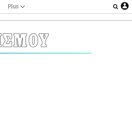
Plus
Θέματα
Συνεντεύξεις
Videos
ΙΣΜΟΥ
τα
Αφιερώματα
Ζώδια
Εξομολογήσεις
Blogs
η
Οι Αθηναίοι
Απώλειες
Lgbtqi+
Επιλογές