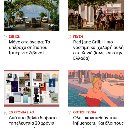
DESIGN
ΓΕΥΣΗ
Μόνο στα όνειρα: Τα
Red Jane Grill: Η πιο
υπέροχα σπίτια του
νόστιμη και χαλαρή αυλή
Ιμπέρ ντε Ζιβανσί
στα Χανιά (ίσως και στην
Ελλάδα)
20 ΧΡΟΝΙΑ LIFO
ΟΠΤΙΚΗ ΓΩΝΙΑ
Από όσα βιβλία διάβασες
Όλοι ακολουθούν τους
τα τελευταία 20 χρόνια,
influencers. Και όλοι τους