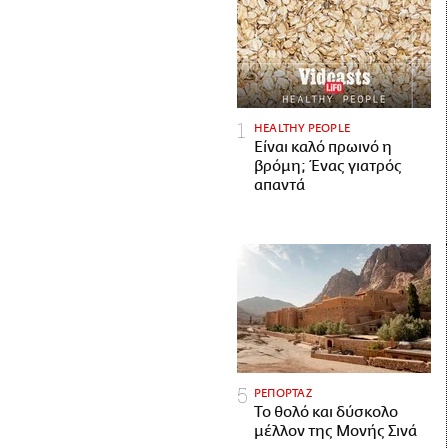
HEALTHY PEOPLE
Είναι καλό πρωινό η
βρόμη; Ένας γιατρός
απαντά
ΡΕΠΟΡΤΑΖ
Το θολό και δύσκολο
μέλλον της Μονής Σινά