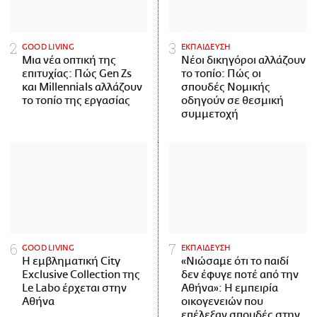
GOOD LIVING
ΕΚΠΑΙΔΕΥΣΗ
Μια νέα οπτική της
Νέοι δικηγόροι αλλάζουν
επιτυχίας: Πώς Gen Zs
το τοπίο: Πώς οι
και Millennials αλλάζουν
σπουδές Νομικής
το τοπίο της εργασίας
οδηγούν σε θεσμική
συμμετοχή
GOOD LIVING
ΕΚΠΑΙΔΕΥΣΗ
Η εμβληματική City
«Νιώσαμε ότι το παιδί
Exclusive Collection της
δεν έφυγε ποτέ από την
Le Labo έρχεται στην
Αθήνα»: Η εμπειρία
Αθήνα
οικογενειών που
επέλεξαν σπουδές στην