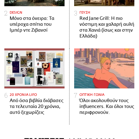
DESIGN
ΓΕΥΣΗ
Μόνο στα όνειρα: Τα
Red Jane Grill: Η πιο
υπέροχα σπίτια του
νόστιμη και χαλαρή αυλή
Ιμπέρ ντε Ζιβανσί
στα Χανιά (ίσως και στην
Ελλάδα)
20 ΧΡΟΝΙΑ LIFO
ΟΠΤΙΚΗ ΓΩΝΙΑ
Από όσα βιβλία διάβασες
Όλοι ακολουθούν τους
τα τελευταία 20 χρόνια,
influencers. Και όλοι τους
αυτό ξεχωρίζεις
περιφρονούν.