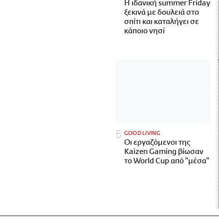
Η ιδανική summer Friday
ξεκινά με δουλειά στο
σπίτι και καταλήγει σε
κάποιο νησί
GOOD LIVING
Οι εργαζόμενοι της
Kaizen Gaming βίωσαν
το World Cup από "μέσα"