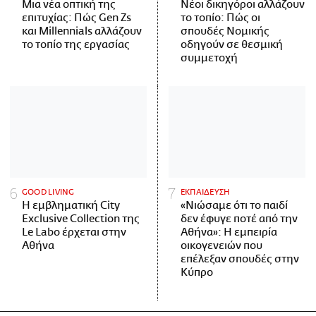
Μια νέα οπτική της
Νέοι δικηγόροι αλλάζουν
επιτυχίας: Πώς Gen Zs
το τοπίο: Πώς οι
και Millennials αλλάζουν
σπουδές Νομικής
το τοπίο της εργασίας
οδηγούν σε θεσμική
συμμετοχή
GOOD LIVING
ΕΚΠΑΙΔΕΥΣΗ
Η εμβληματική City
«Νιώσαμε ότι το παιδί
Exclusive Collection της
δεν έφυγε ποτέ από την
Le Labo έρχεται στην
Αθήνα»: Η εμπειρία
Αθήνα
οικογενειών που
επέλεξαν σπουδές στην
Κύπρο