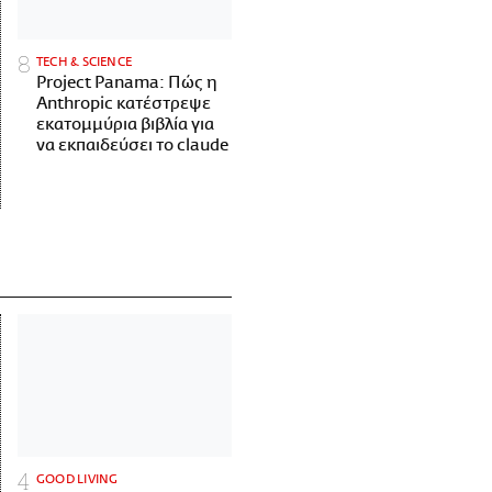
ΤECH & SCIENCE
Project Panama: Πώς η
Anthropic κατέστρεψε
εκατομμύρια βιβλία για
να εκπαιδεύσει το claude
GOOD LIVING