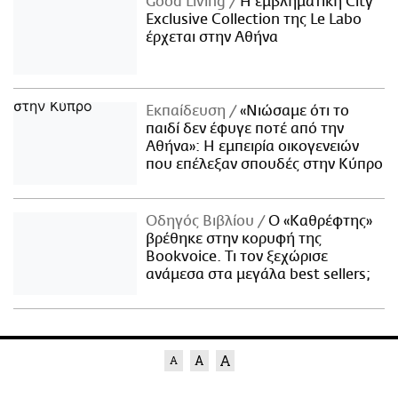
Good Living
Η εμβληματική City
Exclusive Collection της Le Labo
έρχεται στην Αθήνα
Εκπαίδευση
«Νιώσαμε ότι το
παιδί δεν έφυγε ποτέ από την
Αθήνα»: Η εμπειρία οικογενειών
που επέλεξαν σπουδές στην Κύπρο
Οδηγός Βιβλίου
Ο «Καθρέφτης»
βρέθηκε στην κορυφή της
Bookvoice. Τι τον ξεχώρισε
ανάμεσα στα μεγάλα best sellers;