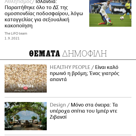
Αθλητισμός
Ισλανδία:
Παραιτήθηκε όλο το ΔΣ της
ομοσπονδίας ποδοσφαίρου, λόγω
καταγγελίας για σεξουαλική
κακοποίηση
The LiFO team
1.9.2021
ΔΗΜΟΦΙΛΗ
ΘΕΜΑΤΑ
HEALTHY PEOPLE
Είναι καλό
πρωινό η βρόμη; Ένας γιατρός
απαντά
Design
Μόνο στα όνειρα: Τα
υπέροχα σπίτια του Ιμπέρ ντε
Ζιβανσί