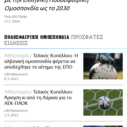
με την Ελληνική Ποδοσφαιρική
ΑΜΠΑ
Ομοσπονδία ως το 2030
PRINT
THE LIFO TEAM
27.1.2026
ΠΡΟΣΦΑΤΕΣ
ΠΟΔΟΣΦΑΙΡΙΚΗ ΟΜΟΣΠΟΝΔΙΑ
ΕΙΔΗΣΕΙΣ
Αθλητισμός
Τελικός Κυπέλλου: Η
αλβανική ομοσπονδία φέρεται να
αποδέχθηκε το αίτημα της ΕΠΟ
LifO Newsroom
8.5.2023
Αθλητισμός
Τελικός Κυπέλλου:
Άρνηση κι από τη Λάρισα για το
ΑΕΚ-ΠΑΟΚ
LifO Newsroom
3.5.2023