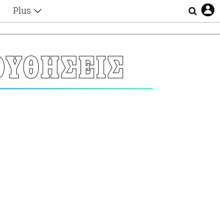
Plus
Θέματα
Συνεντεύξεις
Videos
ΟΥΘΗΣΕΙΣ
τα
Αφιερώματα
Ζώδια
Εξομολογήσεις
Blogs
η
Οι Αθηναίοι
Απώλειες
Lgbtqi+
Επιλογές