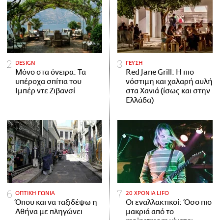
DESIGN
ΓΕΥΣΗ
Μόνο στα όνειρα: Τα
Red Jane Grill: Η πιο
υπέροχα σπίτια του
νόστιμη και χαλαρή αυλή
Ιμπέρ ντε Ζιβανσί
στα Χανιά (ίσως και στην
Ελλάδα)
ΟΠΤΙΚΗ ΓΩΝΙΑ
20 ΧΡΟΝΙΑ LIFO
Όπου και να ταξιδέψω η
Οι εναλλακτικοί: Όσο πιο
Αθήνα με πληγώνει
μακριά από το