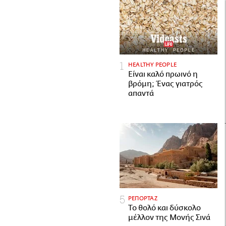
HEALTHY PEOPLE
Είναι καλό πρωινό η
βρόμη; Ένας γιατρός
απαντά
ΡΕΠΟΡΤΑΖ
Το θολό και δύσκολο
μέλλον της Μονής Σινά