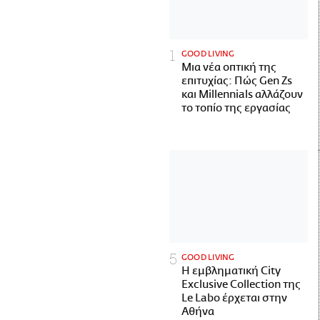
GOOD LIVING
Μια νέα οπτική της
επιτυχίας: Πώς Gen Zs
και Millennials αλλάζουν
το τοπίο της εργασίας
GOOD LIVING
Η εμβληματική City
Exclusive Collection της
Le Labo έρχεται στην
Αθήνα