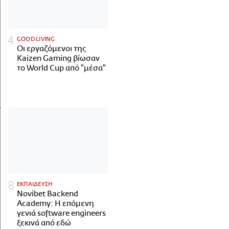
GOOD LIVING
Οι εργαζόμενοι της
Kaizen Gaming βίωσαν
το World Cup από "μέσα"
ΕΚΠΑΙΔΕΥΣΗ
Novibet Backend
Academy: Η επόμενη
γενιά software engineers
ξεκινά από εδώ