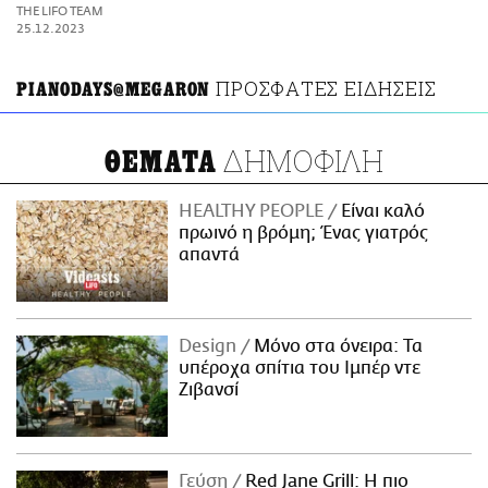
ΑΜΠΑ
THE LIFO TEAM
PRINT
25.12.2023
ΠΡΟΣΦΑΤΕΣ ΕΙΔΗΣΕΙΣ
PIANODAYS@MEGARON
ΔΗΜΟΦΙΛΗ
ΘΕΜΑΤΑ
HEALTHY PEOPLE
Είναι καλό
πρωινό η βρόμη; Ένας γιατρός
απαντά
Design
Μόνο στα όνειρα: Τα
υπέροχα σπίτια του Ιμπέρ ντε
Ζιβανσί
Γεύση
Red Jane Grill: Η πιο