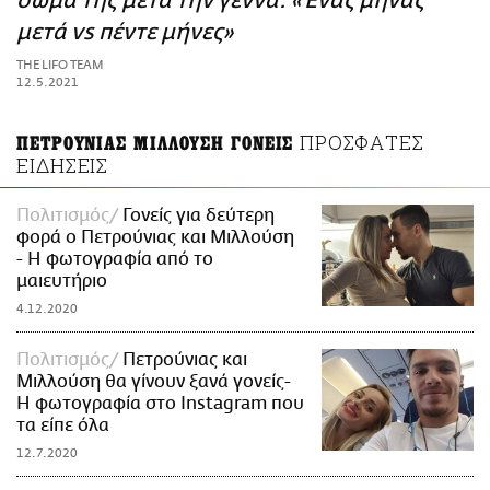
σώμα της μετά την γέννα: «Ένας μήνας
ΑΜΠΑ
μετά vs πέντε μήνες»
PRINT
THE LIFO TEAM
12.5.2021
ΠΡΟΣΦΑΤΕΣ
ΠΕΤΡΟΥΝΙΑΣ ΜΙΛΛΟΥΣΗ ΓΟΝΕΙΣ
ΕΙΔΗΣΕΙΣ
Πολιτισμός
Γονείς για δεύτερη
φορά ο Πετρούνιας και Μιλλούση
- Η φωτογραφία από το
μαιευτήριο
4.12.2020
Πολιτισμός
Πετρούνιας και
Μιλλούση θα γίνουν ξανά γονείς-
Η φωτογραφία στο Instagram που
τα είπε όλα
12.7.2020