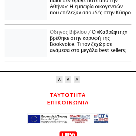
παιδί δεν έφυγε ποτέ από την
Αθήνα»: Η εμπειρία οικογενειών
που επέλεξαν σπουδές στην Κύπρο
Οδηγός Βιβλίου
Ο «Καθρέφτης»
βρέθηκε στην κορυφή της
Bookvoice. Τι τον ξεχώρισε
ανάμεσα στα μεγάλα best sellers;
ΤΑΥΤΟΤΗΤΑ
ΕΠΙΚΟΙΝΩΝΙΑ