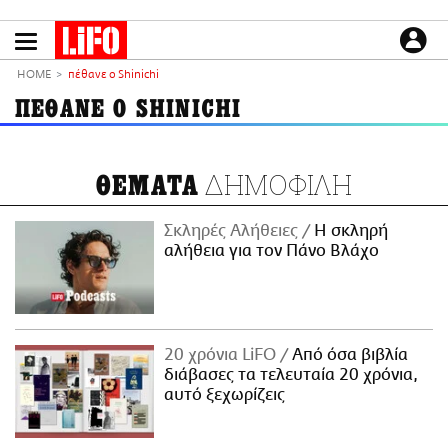
Παράκαμψη
προς
το
ΕΙΔΗΣΕΙΣ
κυρίως
HOME
πέθανε ο Shinichi
περιεχόμενο
CULTURE
ΠΕΘΑΝΕ Ο SHINICHI
ΑΠΟΨΕΙΣ
ΤΡΟΠΟΣ ΖΩΗΣ
ΔΗΜΟΦΙΛΗ
ΘΕΜΑΤΑ
PODCASTS
Plus
Σκληρές Αλήθειες
H σκληρή
αλήθεια για τον Πάνο Βλάχο
LIFO SHOP
NEWSLETTER
20 χρόνια LiFO
Από όσα βιβλία
ΜΙΚΡΟΠΡΑΓΜΑΤΑ
διάβασες τα τελευταία 20 χρόνια,
THE GOOD LIFO
αυτό ξεχωρίζεις
LIFOLAND
CITY GUIDE