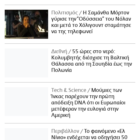
Πολιτισμός
Η Σαμάνθα Μόρτον
γύρισε την “Οδύσσεια” του Νόλαν
και μετά το Χόλιγουντ σταμάτησε
να της τηλεφωνεί
Διεθνή
55 ώρες στο νερό:
Κολυμβητής διέσχισε τη Βαλτική
Θάλασσα από τη Σουηδία έως την
Πολωνία
Τech & Science
Μούμιες των
Ίνκας παρέχουν την πρώτη
απόδειξη DNA ότι οι Ευρωπαίοι
μετέφεραν την ευλογιά στην
Αμερική
Περιβάλλον
Το φαινόμενο «Ελ
Νίνιο» ενδέχεται να οδηγήσει 50