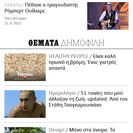
Ελλάδα
Πέθανε ο τραγουδιστής
Ρόμπερτ Ουίλιαμς
The LiFO team
21.8.2022
ΔΗΜΟΦΙΛΗ
ΘΕΜΑΤΑ
HEALTHY PEOPLE
Είναι καλό
πρωινό η βρόμη; Ένας γιατρός
απαντά
Ημερολόγιο
51 ταινίες που μού
άλλαξαν τη ζωή- updated. Aπό τον
Στάθη Τσαγκαρουσιάνο
Design
Μόνο στα όνειρα: Τα