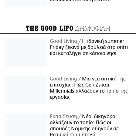
ΔΗΜΟΦΙΛΗ
THE GOOD LIFO
Good Living
Η ιδανική summer
Friday ξεκινά με δουλειά στο σπίτι
και καταλήγει σε κάποιο νησί
Good Living
Μια νέα οπτική της
επιτυχίας: Πώς Gen Zs και
Millennials αλλάζουν το τοπίο της
εργασίας
Εκπαίδευση
Νέοι δικηγόροι
αλλάζουν το τοπίο: Πώς οι
σπουδές Νομικής οδηγούν σε
θεσμική συμμετοχή