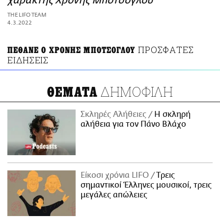
χαράκτης Χρόνης Μπότσογλου
ΑΜΠΑ
THE LIFO TEAM
PRINT
4.3.2022
ΠΡΟΣΦΑΤΕΣ
ΠΕΘΑΝΕ Ο ΧΡΟΝΗΣ ΜΠΟΤΣΟΓΛΟΥ
ΕΙΔΗΣΕΙΣ
ΔΗΜΟΦΙΛΗ
ΘΕΜΑΤΑ
Σκληρές Αλήθειες
H σκληρή
αλήθεια για τον Πάνο Βλάχο
Είκοσι χρόνια LIFO
Tρεις
σημαντικοί Έλληνες μουσικοί, τρεις
μεγάλες απώλειες