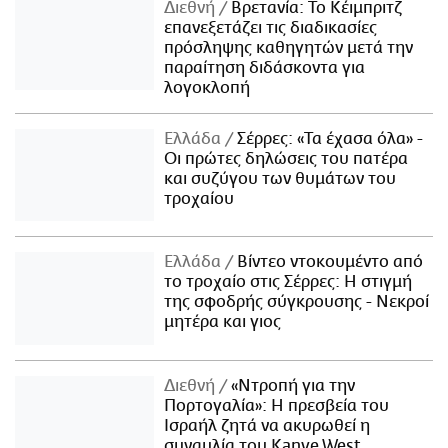
Διεθνή
Βρετανία: Το Κέιμπριτζ
επανεξετάζει τις διαδικασίες
πρόσληψης καθηγητών μετά την
παραίτηση διδάσκοντα για
λογοκλοπή
Ελλάδα
Σέρρες: «Τα έχασα όλα» -
Οι πρώτες δηλώσεις του πατέρα
και συζύγου των θυμάτων του
τροχαίου
Ελλάδα
Βίντεο ντοκουμέντο από
το τροχαίο στις Σέρρες: Η στιγμή
της σφοδρής σύγκρουσης - Νεκροί
μητέρα και γιος
Διεθνή
«Ντροπή για την
Πορτογαλία»: Η πρεσβεία του
Ισραήλ ζητά να ακυρωθεί η
συναυλία του Kanye West