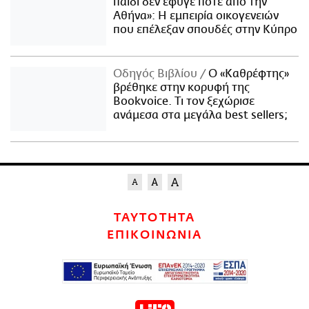
παιδί δεν έφυγε ποτέ από την
Αθήνα»: Η εμπειρία οικογενειών
που επέλεξαν σπουδές στην Κύπρο
Οδηγός Βιβλίου
Ο «Καθρέφτης»
βρέθηκε στην κορυφή της
Bookvoice. Τι τον ξεχώρισε
ανάμεσα στα μεγάλα best sellers;
ΤΑΥΤΟΤΗΤΑ
ΕΠΙΚΟΙΝΩΝΙΑ