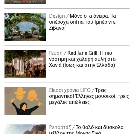
Design
Μόνο στα όνειρα: Τα
υπέροχα σπίτια του Ιμπέρ ντε
Ζιβανσί
Γεύση
Red Jane Grill: Η πιο
νόστιμη και χαλαρή αυλή στα
Χανιά (ίσως και στην Ελλάδα)
Είκοσι χρόνια LIFO
Tρεις
σημαντικοί Έλληνες μουσικοί, τρεις
μεγάλες απώλειες
Ρεπορτάζ
Το θολό και δύσκολο
μέλλον της Μονής Σινά