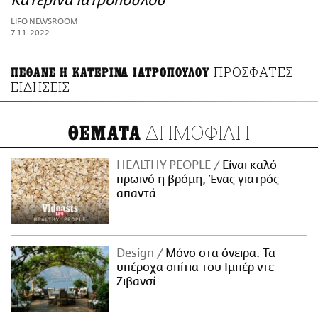
Κατερίνα Ιατροπούλου
ΑΜΠΑ
LIFO NEWSROOM
PRINT
7.11.2022
ΠΡΟΣΦΑΤΕΣ
ΠΕΘΑΝΕ Η ΚΑΤΕΡΙΝΑ ΙΑΤΡΟΠΟΥΛΟΥ
ΕΙΔΗΣΕΙΣ
ΔΗΜΟΦΙΛΗ
ΘΕΜΑΤΑ
HEALTHY PEOPLE
Είναι καλό
πρωινό η βρόμη; Ένας γιατρός
απαντά
Design
Μόνο στα όνειρα: Τα
υπέροχα σπίτια του Ιμπέρ ντε
Ζιβανσί