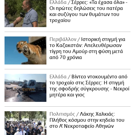
Ελλάδα
Σέρρες: «Τα έχασα όλα» -
Οι πρώτες δηλώσεις του πατέρα
και συζύγου των θυμάτων του
τροχαίου
Περιβάλλον
Ιστορική στιγμή για
το Καζακστάν: Απελευθέρωσαν
τίγρη του Αμούρ στη φύση μετά
από 70 χρόνια
Ελλάδα
Βίντεο ντοκουμέντο από
το τροχαίο στις Σέρρες: Η στιγμή
της σφοδρής σύγκρουσης - Νεκροί
μητέρα και γιος
Πολιτισμός
Λάκης Χαλκιάς:
Πλήθος κόσμου στην κηδεία του
στο Α' Νεκροταφείο Αθηνών