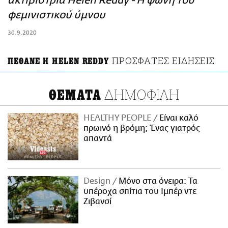
ακτιβίστρια Helen Reddy - Η φωνή του
ΑΜΠΑ
φεμινιστικού ύμνου
PRINT
30.9.2020
ΠΡΟΣΦΑΤΕΣ ΕΙΔΗΣΕΙΣ
ΠΕΘΑΝΕ Η HELEN REDDY
ΔΗΜΟΦΙΛΗ
ΘΕΜΑΤΑ
HEALTHY PEOPLE
Είναι καλό
πρωινό η βρόμη; Ένας γιατρός
απαντά
Design
Μόνο στα όνειρα: Τα
υπέροχα σπίτια του Ιμπέρ ντε
Ζιβανσί