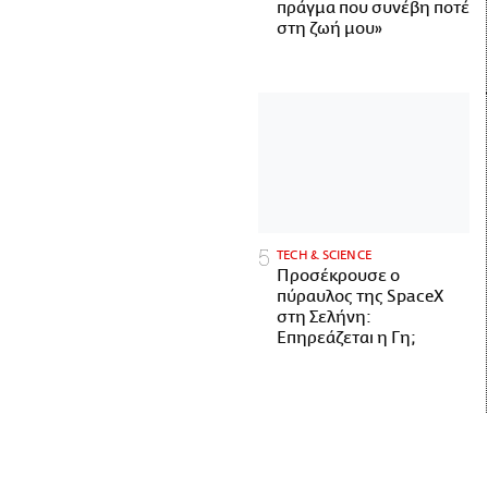
πράγμα που συνέβη ποτέ
στη ζωή μου»
ΤECH & SCIENCE
Προσέκρουσε ο
πύραυλος της SpaceX
στη Σελήνη:
Επηρεάζεται η Γη;