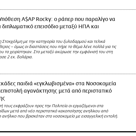
Υπόθεση A$AP Rocky: ο ράπερ που παραλίγο να
 διπλωματικό επεισόδιο μεταξύ ΗΠΑ και
 Στοκχόλμη με την κατηγορία του ξυλοδαρμού και τελικά
ρος – όμως οι διαστάσεις που πήρε το θέμα λένε πολλά για τις
ου το χειρίστηκαν. Στο μεταξύ ακύρωσε την εμφάνισή του στη
σε 2 εκ. δολάρια.
εκάδες παιδιά «εγκλωβισμένα» στα Νοσοκομεία
 επιστολή αγανάκτησης μετά από περιστατικό
ης
ή τους εκφράζουν προς την Πολιτεία οι εργαζόμενοι στα
ίδων μετά από νέο περιστατικό κακοποίησης ανηλίκου από
 ανήλικο που βρισκόταν στο νοσοκομείο με εισαγγελική εντολή.