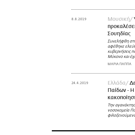
Μουσική
8.8.2019
προκαλέσει
Σουηδίας
Συνελήφθη στη
αφέθηκε ελεύθε
κυβερνήσεις π
Μύκονο και έχα
ΜΑΡΙΑ ΠΑΠΠΑ
Ελλάδα
Δ
24.4.2019
Παίδων - Η
κακοποίησ
Την αγανάκτησ
νοσοκομεία Πα
φιλοξενούμενο