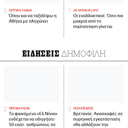
ΟΠΤΙΚΗ ΓΩΝΙΑ
20 ΧΡΟΝΙΑ LIFO
Όπου και να ταξιδέψω η
Οι εναλλακτικοί: Όσο πιο
Αθήνα με πληγώνει
μακριά από το
mainstream γίνεται
ΔΗΜΟΦΙΛΗ
ΕΙΔΗΣΕΙΣ
ΠΕΡΙΒΑΛΛΟΝ
ΠΟΛΙΤΙΣΜΟΣ
Το φαινόμενο «Ελ Νίνιο»
Βρετανία: Ανασκαφές σε
ενδέχεται να οδηγήσει
πυρηνική εγκατάσταση
50 εκατ. ανθρώπους σε
«θα αλλάξουν την