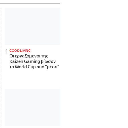
GOOD LIVING
Οι εργαζόμενοι της
Kaizen Gaming βίωσαν
το World Cup από "μέσα"