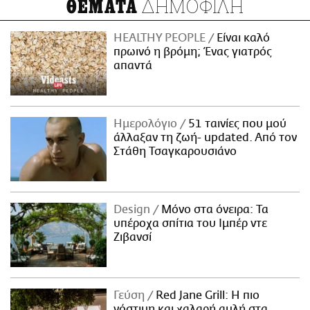
ΔΗΜΟΦΙΛΗ
ΘΕΜΑΤΑ
HEALTHY PEOPLE
Είναι καλό
πρωινό η βρόμη; Ένας γιατρός
απαντά
Ημερολόγιο
51 ταινίες που μού
άλλαξαν τη ζωή- updated. Aπό τον
Στάθη Τσαγκαρουσιάνο
Design
Μόνο στα όνειρα: Τα
υπέροχα σπίτια του Ιμπέρ ντε
Ζιβανσί
Γεύση
Red Jane Grill: Η πιο
νόστιμη και χαλαρή αυλή στα