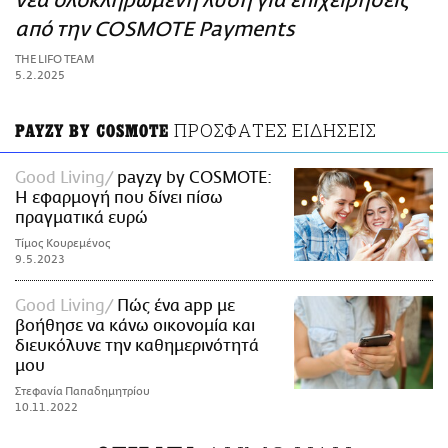
νέα ολοκληρωμένη λύση για επιχειρήσεις
ΑΜΠΑ
από την COSMOTE Payments
PRINT
THE LIFO TEAM
5.2.2025
ΠΡΟΣΦΑΤΕΣ ΕΙΔΗΣΕΙΣ
PAYZY BY COSMOTE
Good Living
payzy by COSMOTE:
Η εφαρμογή που δίνει πίσω
πραγματικά ευρώ
Τίμος Κουρεμένος
9.5.2023
Good Living
Πώς ένα app με
βοήθησε να κάνω οικονομία και
διευκόλυνε την καθημερινότητά
μου
Στεφανία Παπαδημητρίου
10.11.2022