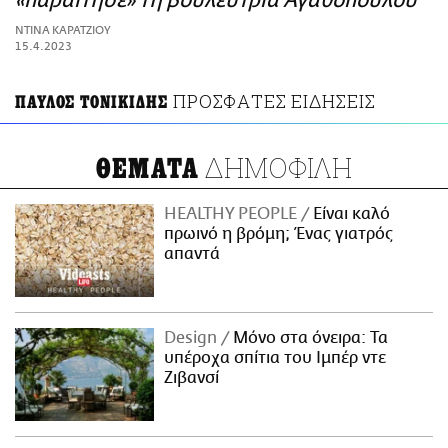
«παραίτησε» τη βουλεύτρια Αγαθοπούλου
ΑΜΠΑ
ΝΤΙΝΑ ΚΑΡΑΤΖΙΟΥ
PRINT
15.4.2023
ΠΡΟΣΦΑΤΕΣ ΕΙΔΗΣΕΙΣ
ΠΑΥΛΟΣ ΤΟΝΙΚΙΔΗΣ
ΔΗΜΟΦΙΛΗ
ΘΕΜΑΤΑ
HEALTHY PEOPLE
Είναι καλό
πρωινό η βρόμη; Ένας γιατρός
απαντά
Design
Μόνο στα όνειρα: Τα
υπέροχα σπίτια του Ιμπέρ ντε
Ζιβανσί