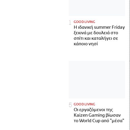
GOOD LIVING
Η ιδανική summer Friday
ξεκινά με δουλειά στο
σπίτι και καταλήγει σε
κάποιο νησί
GOOD LIVING
Οι εργαζόμενοι της
Kaizen Gaming βίωσαν
το World Cup από "μέσα"