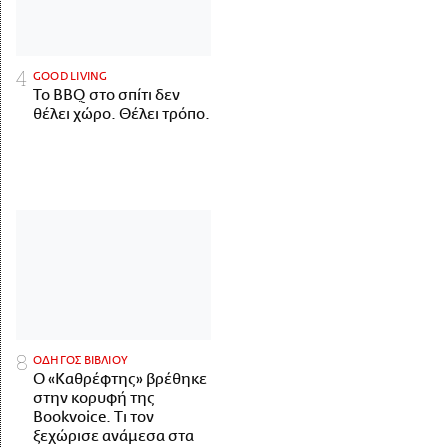
GOOD LIVING
Το BBQ στο σπίτι δεν
θέλει χώρο. Θέλει τρόπο.
ΟΔΗΓΟΣ ΒΙΒΛΙΟΥ
Ο «Καθρέφτης» βρέθηκε
στην κορυφή της
Bookvoice. Τι τον
ξεχώρισε ανάμεσα στα