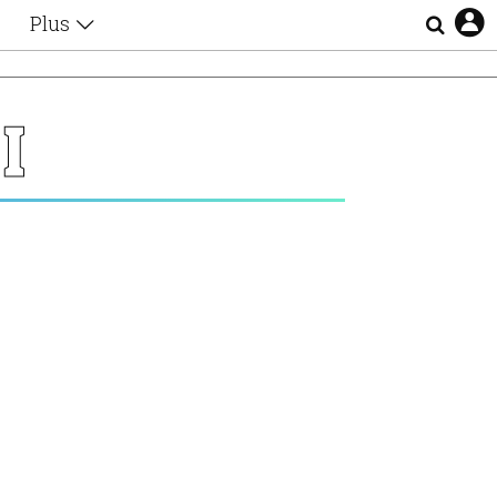
Plus
Θέματα
Συνεντεύξεις
Videos
Ι
τα
Αφιερώματα
Ζώδια
Εξομολογήσεις
Blogs
η
Οι Αθηναίοι
Απώλειες
Lgbtqi+
Επιλογές