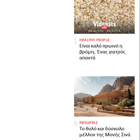
HEALTHY PEOPLE
Είναι καλό πρωινό η
βρόμη; Ένας γιατρός
απαντά
ΡΕΠΟΡΤΑΖ
Το θολό και δύσκολο
μέλλον της Μονής Σινά