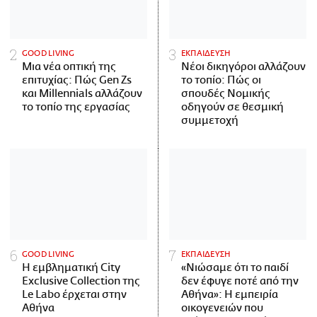
GOOD LIVING
ΕΚΠΑΙΔΕΥΣΗ
Μια νέα οπτική της
Νέοι δικηγόροι αλλάζουν
επιτυχίας: Πώς Gen Zs
το τοπίο: Πώς οι
και Millennials αλλάζουν
σπουδές Νομικής
το τοπίο της εργασίας
οδηγούν σε θεσμική
συμμετοχή
GOOD LIVING
ΕΚΠΑΙΔΕΥΣΗ
Η εμβληματική City
«Νιώσαμε ότι το παιδί
Exclusive Collection της
δεν έφυγε ποτέ από την
Le Labo έρχεται στην
Αθήνα»: Η εμπειρία
Αθήνα
οικογενειών που