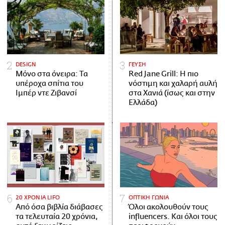
DESIGN
ΓΕΥΣΗ
Μόνο στα όνειρα: Τα
Red Jane Grill: Η πιο
υπέροχα σπίτια του
νόστιμη και χαλαρή αυλή
Ιμπέρ ντε Ζιβανσί
στα Χανιά (ίσως και στην
Ελλάδα)
20 ΧΡΟΝΙΑ LIFO
ΟΠΤΙΚΗ ΓΩΝΙΑ
Από όσα βιβλία διάβασες
Όλοι ακολουθούν τους
τα τελευταία 20 χρόνια,
influencers. Και όλοι τους